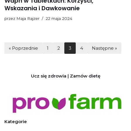
Wapń w Tabletkach: Korzyści,
Wskazania i Dawkowanie
przez
Maja Rajzer
22 maja 2024
« Poprzednie
1
2
3
4
Następne »
Ucz się zdrowia | Zamów dietę
Kategorie