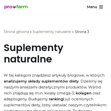
Menu
Przejdź
do
treści
Strona główna
»
Suplementy naturalne
»
Strona 3
Suplementy
naturalne
W tej kategorii znajdziesz artykuły blogowe, w których
analizujemy składy suplementów diety
. Dzielimy się
naszymi analizami dietetycznymi produktów. Wśród
nich znajdują się m.in. kwasy omega-3,
kolagen
oraz
adaptogeny. Budujemy
rankingi
już ocenionych
suplementów diety, żeby ułatwiać naszym czytelnikom
podejmowanie decyzji zakupowych. Podajemy