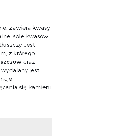
ne. Zawiera kwasy
ralne, sole kwasów
łuszczy. Jest
m, z którego
łuszczów
oraz
ą wydalany jest
ancje
cania się kamieni