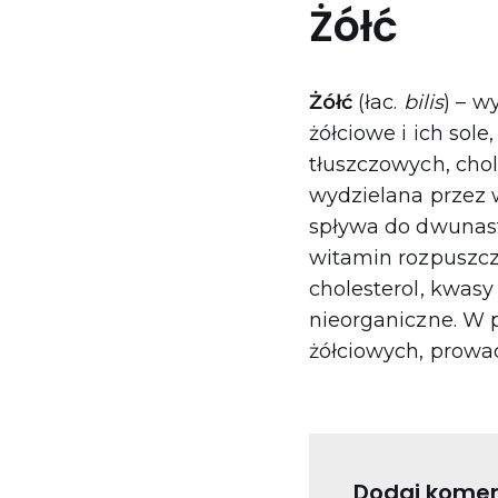
Żółć
Żółć
(łac.
bilis
) – w
żółciowe i ich sol
tłuszczowych, chole
wydzielana przez
spływa do dwunast
witamin rozpuszcza
cholesterol, kwasy 
nieorganiczne. W 
żółciowych, prowa
Dodaj komen