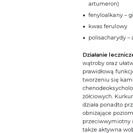
artumeron)
fenyloalkany – g
kwas ferulowy
polisacharydy –
Działanie lecznicz
wątroby oraz ułat
prawidłową funkcję
tworzeniu się kam
chenodeoksycholo
żółciowych. Kurku
działa ponadto prz
obniżające poziom
przeciwwymiotny (
także aktywna wobe