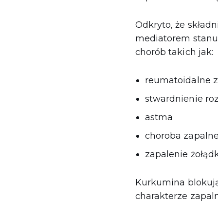
Odkryto, że skład
mediatorem stanu 
chorób takich jak:
reumatoidalne 
stwardnienie ro
astma
choroba zapalne 
zapalenie żołąd
Kurkumina blokuj
charakterze zapal