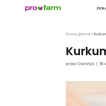
ZIOŁ
Przejdź
do
treści
Strona główna
»
Kurkuma
Kurkum
przez
Dietetyk
18 