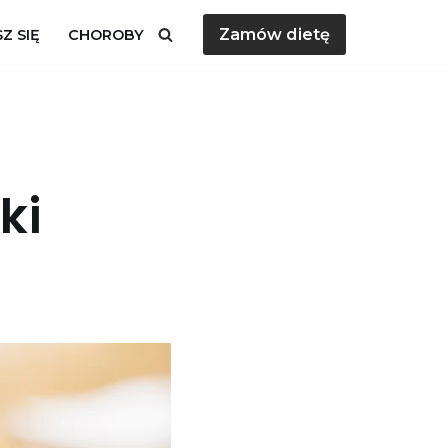
Zamów dietę
Z SIĘ
CHOROBY
ki