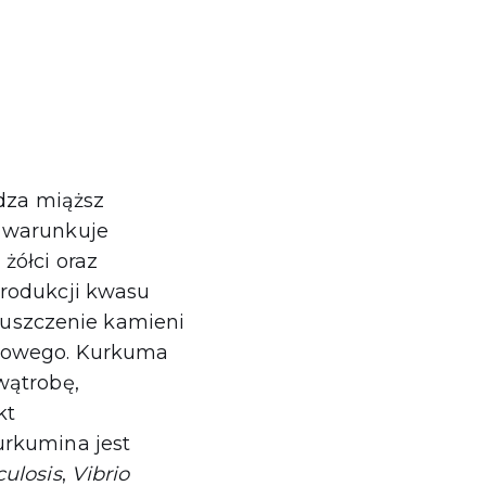
udza miąższ
o warunkuje
żółci oraz
produkcji kwasu
uszczenie kamieni
tkowego. Kurkuma
wątrobę,
kt
urkumina jest
ulosis
,
Vibrio