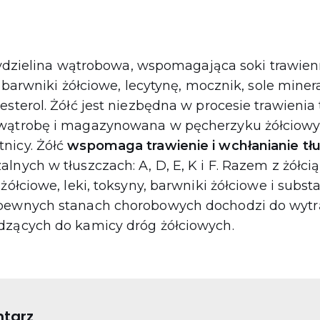
ydzielina wątrobowa, wspomagająca soki trawien
e, barwniki żółciowe, lecytynę, mocznik, sole mine
sterol. Żółć jest niezbędna w procesie trawienia t
 wątrobę i magazynowana w pęcherzyku żółciowy
nicy. Żółć
wspomaga trawienie i wchłanianie t
lnych w tłuszczach: A, D, E, K i F. Razem z żółci
żółciowe, leki, toksyny, barwniki żółciowe i subst
pewnych stanach chorobowych dochodzi do wytrą
dzących do kamicy dróg żółciowych.
tarz