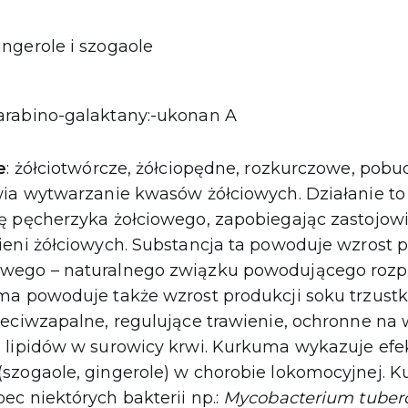
ingerole i szogaole
 arabino-galaktany:-ukonan A
e
: żółciotwórcze, żółciopędne, rozkurczowe, pob
wia wytwarzanie kwasów żółciowych. Działanie t
 pęcherzyka żołciowego, zapobiegając zastojowi 
ieni żółciowych. Substancja ta powoduje wzrost 
wego – naturalnego związku powodującego rozp
ma powoduje także wzrost produkcji soku trzus
eciwzapalne, regulujące trawienie, ochronne na 
 lipidów w surowicy krwi. Kurkuma wykazuje efe
szogaole, gingerole) w chorobie lokomocyjnej. K
c niektórych bakterii np.:
Mycobacterium tuberc