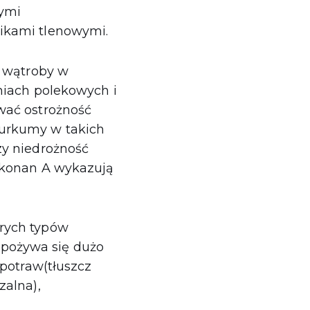
nymi
ikami tlenowymi.
i wątroby w
niach polekowych i
wać ostrożność
kurkumy w takich
zy niedrożność
 ukonan A wykazują
rych typów
 spożywa się dużo
 potraw(tłuszcz
zalna),