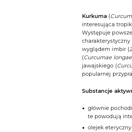
Kurkuma
(
Curcuma
interesująca tropi
Występuje powszec
charakterystyczny
wyglądem imbir (
(
Curcumae longae
jawajskiego (
Curcu
popularnej przypra
Substancje aktyw
głównie pochod
te powodują int
olejek eteryczny