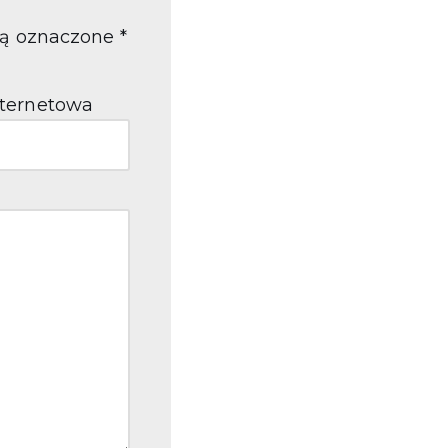
ą oznaczone
*
nternetowa