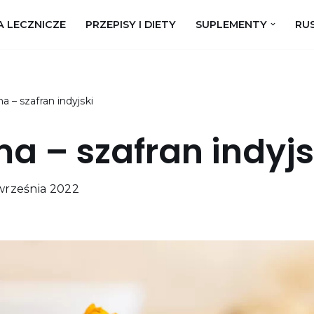
A LECZNICZE
PRZEPISY I DIETY
SUPLEMENTY
RUS
 – szafran indyjski
a – szafran indyjs
września 2022