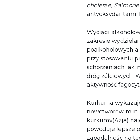
cholerae
,
Salmonel
antyoksydantami, 
Wyciągi alkoholowe
zakresie wydziela
poalkoholowych a 
przy stosowaniu p
schorzeniach jak:
dróg żółciowych. 
aktywność fagocyt
Kurkuma wykazuj
nowotworów m.in. k
kurkumy(Azja) najc
powoduje lepsze pr
zapadalnośc na te