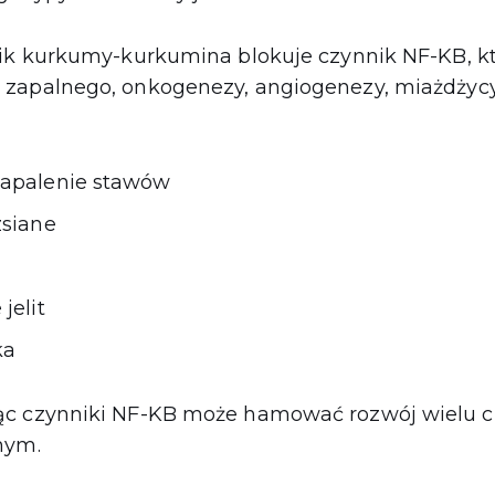
nik kurkumy-kurkumina blokuje czynnik NF-KB, k
zapalnego, onkogenezy, angiogenezy, miażdżycy
zapalenie stawów
zsiane
jelit
ka
ąc czynniki NF-KB może hamować rozwój wielu c
nym.