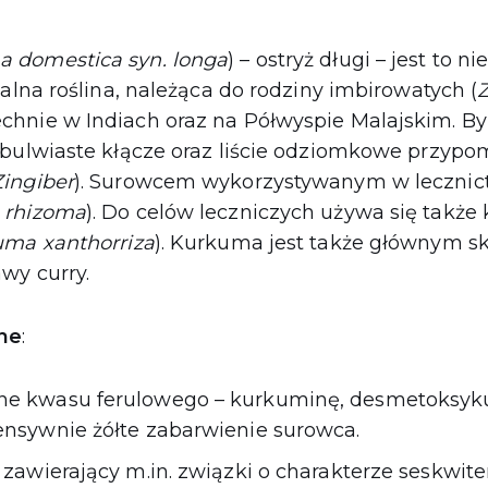
 domestica syn. longa
) – ostryż długi – jest to n
kalna roślina, należąca do rodziny imbirowatych (
hnie w Indiach oraz na Półwyspie Malajskim. By
 bulwiaste kłącze oraz liście odziomkowe przypo
Zingiber
). Surowcem wykorzystywanym w lecznict
 rhizoma
). Do celów leczniczych używa się także 
ma xanthorriza
). Kurkuma jest także głównym s
wy curry.
ne
:
ne kwasu ferulowego – kurkuminę, desmetoksyk
ensywnie żółte zabarwienie surowca.
 zawierający m.in. związki o charakterze seskwi