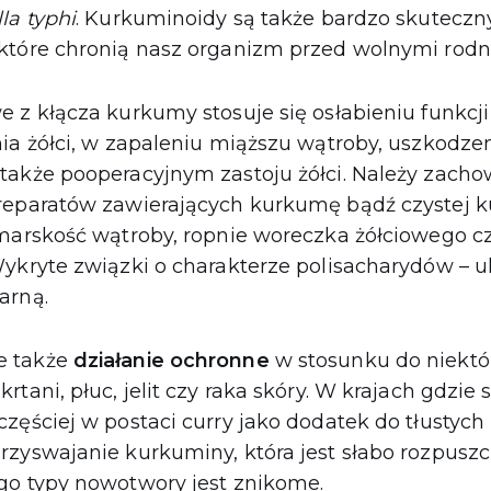
la typhi
. Kurkuminoidy są także bardzo skutecz
które chronią nasz organizm przed wolnymi rodn
 z kłącza kurkumy stosuje się osłabieniu funkcj
nia żółci, w zapaleniu miąższu wątroby, uszkodze
także pooperacyjnym zastoju żółci. Należy zacho
reparatów zawierających kurkumę bądź czystej 
 marskość wątroby, ropnie woreczka żółciowego c
Wykryte związki o charakterze polisacharydów –
arną.
e także
działanie ochronne
w stosunku do niektó
rtani, płuc, jelit czy raka skóry. W krajach gdzie
zęściej w postaci curry jako dodatek do tłustych
zyswajanie kurkuminy, która jest słabo rozpuszc
go typy nowotwory jest znikome.