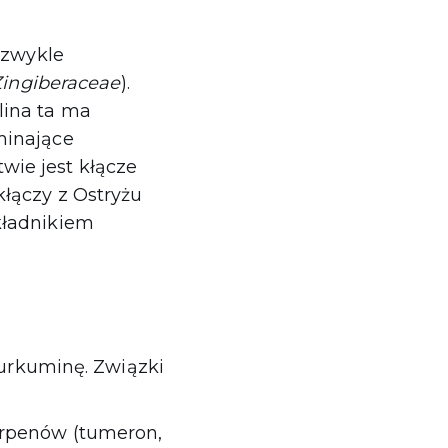
iezwykle
Zingiberaceae
).
lina ta ma
minające
wie jest kłącze
kłączy z Ostryżu
kładnikiem
urkuminę. Związki
terpenów (tumeron,