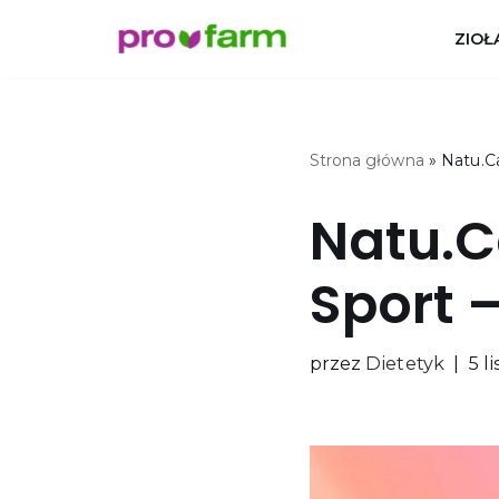
ZIOŁ
Przejdź
do
treści
Strona główna
»
Natu.C
Natu.C
Sport 
przez
Dietetyk
5 l