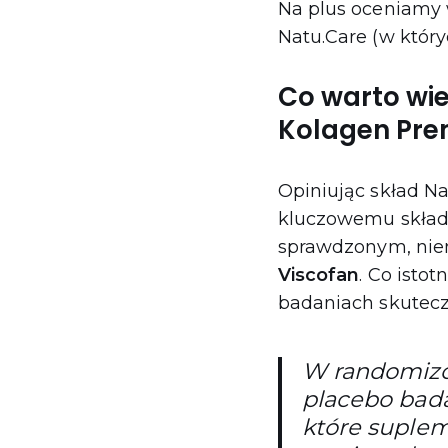
Na plus oceniamy
Natu.Care (w który
Co warto wie
Kolagen Pre
Opiniując skład Na
kluczowemu składn
sprawdzonym, ni
Viscofan
. Co istot
badaniach skutecz
W randomizo
placebo bada
które suplem