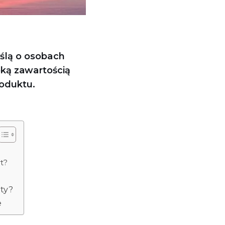
ślą o osobach
oką zawartością
oduktu.
t?
ty?
e