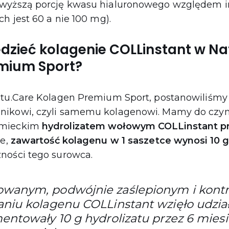
 wyższą porcję kwasu hialuronowego względem 
ch jest 60 a nie 100 mg).
dzieć kolagenie COLLinstant w Na
mium Sport?
tu.Care Kolagen Premium Sport, postanowiliśmy bl
ikowi, czyli samemu kolagenowi. Mamy do czyn
emieckim
hydrolizatem wołowym COLLinstant p
ne,
zawartość kolagenu w 1 saszetce wynosi 10 
ności tego surowca.
wanym, podwójnie zaślepionym i kon
niu kolagenu COLLinstant wzięło udział
entowały 10 g hydrolizatu przez 6 miesi