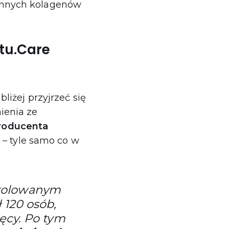
innych kolagenów
tu.Care
iżej przyjrzeć się
ienia ze
roducenta
g
– tyle samo co w
trolowanym
 120 osób,
ęcy. Po tym