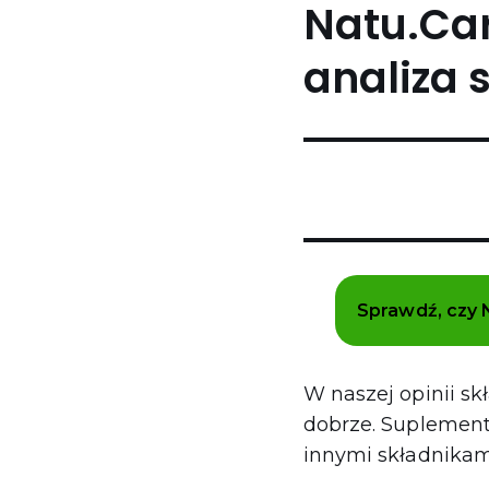
Natu.Ca
analiza s
Sprawdź, czy 
W naszej opinii s
dobrze. Suplemen
innymi składnikami