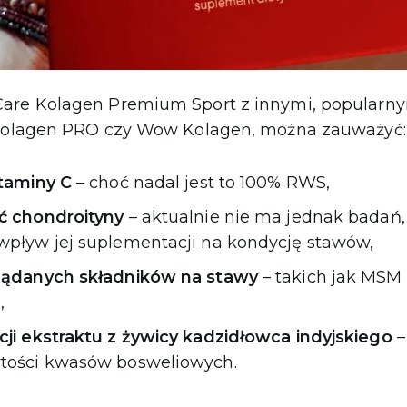
Care Kolagen Premium Sport z innymi, popularn
 Kolagen PRO czy Wow Kolagen, można zauważyć:
itaminy C
– choć nadal jest to 100% RWS,
ść chondroityny
– aktualnie nie ma jednak badań,
wpływ jej suplementacji na kondycję stawów,
ożądanych składników na stawy
– takich jak MSM 
,
cji ekstraktu z żywicy kadzidłowca indyjskiego
–
tości kwasów bosweliowych.