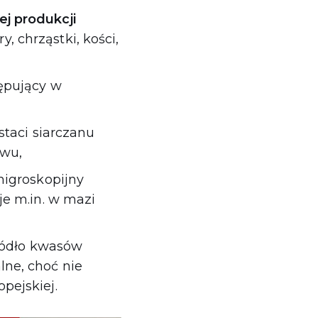
j produkcji
 chrząstki, kości,
tępujący w
staci siarczanu
awu,
 higroskopijny
je m.in. w mazi
źródło kwasów
lne, choć nie
pejskiej.