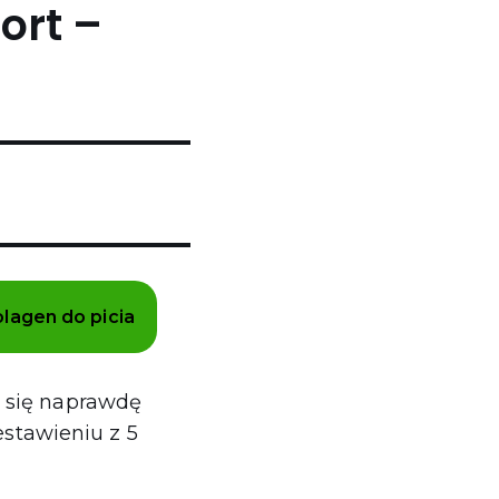
ort –
lagen do picia
e się naprawdę
stawieniu z 5