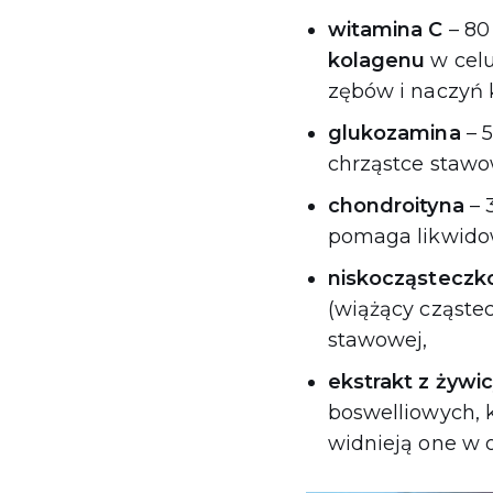
witamina C
– 80
kolagenu
w celu
zębów i naczyń 
glukozamina
– 5
chrząstce stawo
chondroityna
– 
pomaga likwido
niskocząsteczk
(wiążący cząstec
stawowej,
ekstrakt z żywi
boswelliowych, 
widnieją one w 