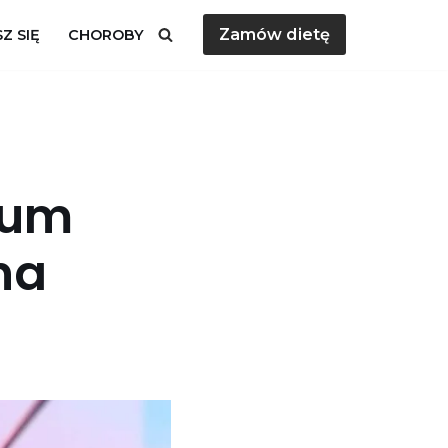
Zamów dietę
Z SIĘ
CHOROBY
ium
na