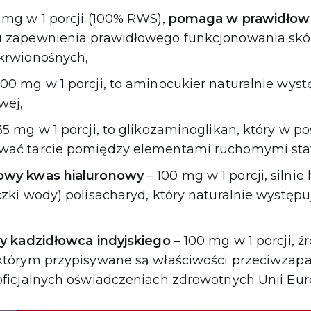
 mg w 1 porcji (100% RWS),
pomaga w prawidłowe
 zapewnienia prawidłowego funkcjonowania skóry,
krwionośnych,
00 mg w 1 porcji, to aminocukier naturalnie wys
wej,
35 mg w 1 porcji, to glikozaminoglikan, który w po
wać tarcie pomiędzy elementami ruchomymi st
owy kwas hialuronowy
– 100 mg w 1 porcji, silnie
zki wody) polisacharyd, który naturalnie występu
cy kadzidłowca indyjskiego
– 100 mg w 1 porcji, 
którym przypisywane są właściwości przeciwzapa
oficjalnych oświadczeniach zdrowotnych Unii Euro