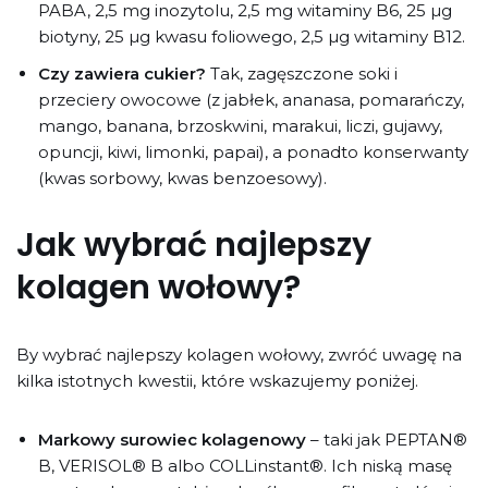
PABA, 2,5 mg inozytolu, 2,5 mg witaminy B6, 25 µg
biotyny, 25 µg kwasu foliowego, 2,5 µg witaminy B12.
Czy zawiera cukier?
Tak, zagęszczone soki i
przeciery owocowe (z jabłek, ananasa, pomarańczy,
mango, banana, brzoskwini, marakui, liczi, gujawy,
opuncji, kiwi, limonki, papai), a ponadto konserwanty
(kwas sorbowy, kwas benzoesowy).
Jak wybrać najlepszy
kolagen wołowy?
By wybrać najlepszy kolagen wołowy, zwróć uwagę na
kilka istotnych kwestii, które wskazujemy poniżej.
Markowy surowiec kolagenowy
– taki jak PEPTAN®
B, VERISOL® B albo COLLinstant®. Ich niską masę