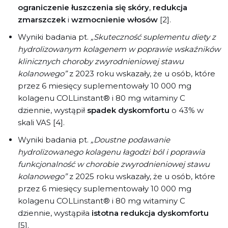
ograniczenie łuszczenia się skóry
,
redukcja
zmarszczek
i
wzmocnienie włosów
[2].
Wyniki badania pt.
„Skuteczność suplementu diety z
hydrolizowanym kolagenem w poprawie wskaźników
klinicznych choroby zwyrodnieniowej stawu
kolanowego”
z 2023 roku wskazały, że u osób, które
przez 6 miesięcy suplementowały 10 000 mg
kolagenu COLLinstant® i 80 mg witaminy C
dziennie, wystąpił
spadek dyskomfortu
o 43% w
skali VAS [4].
Wyniki badania pt.
„Doustne podawanie
hydrolizowanego kolagenu łagodzi ból i poprawia
funkcjonalność w chorobie zwyrodnieniowej stawu
kolanowego”
z 2025 roku wskazały, że u osób, które
przez 6 miesięcy suplementowały 10 000 mg
kolagenu COLLinstant® i 80 mg witaminy C
dziennie, wystąpiła
istotna redukcja dyskomfortu
[5].