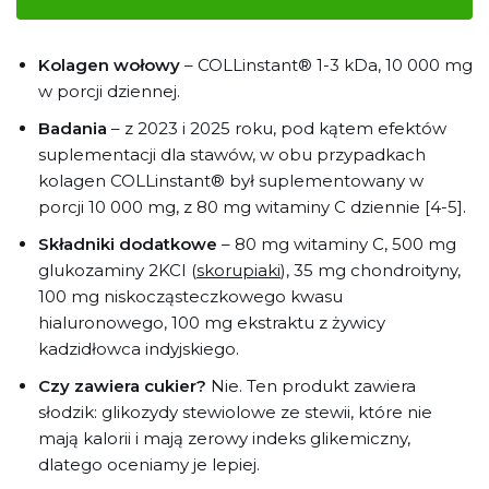
Kolagen wołowy
– COLLinstant® 1-3 kDa, 10 000 mg
w porcji dziennej.
Badania
– z 2023 i 2025 roku, pod kątem efektów
suplementacji dla stawów, w obu przypadkach
kolagen COLLinstant® był suplementowany w
porcji 10 000 mg, z 80 mg witaminy C dziennie [4-5].
Składniki dodatkowe
– 80 mg witaminy C, 500 mg
glukozaminy 2KCI (
skorupiaki
), 35 mg chondroityny,
100 mg niskocząsteczkowego kwasu
hialuronowego, 100 mg ekstraktu z żywicy
kadzidłowca indyjskiego.
Czy zawiera cukier?
Nie. Ten produkt zawiera
słodzik: glikozydy stewiolowe ze stewii, które nie
mają kalorii i mają zerowy indeks glikemiczny,
dlatego oceniamy je lepiej.