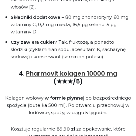
włosów [2].
Składniki dodatkowe
– 80 mg chondroityny, 60 mg
witaminy C, 0,3 mg miedzi, 16,5 µg selenu, 5 µg
witaminy D.
Czy zawiera cukier?
Tak, fruktozę, a ponadto
słodziki (cyklaminian sodu, acesulfam K, sacharynę
sodową) i konserwant (sorbinian potasu).
4.
Pharmovit kolagen 10000 mg
(★★★/5)
Kolagen wołowy
w formie płynnej
do bezpośredniego
spożycia (butelka 500 ml). Po otwarciu przechowuj w
lodówce, spożyj w ciągu 5 tygodni.
Kosztuje regularnie
89,90 zł
za opakowanie, które