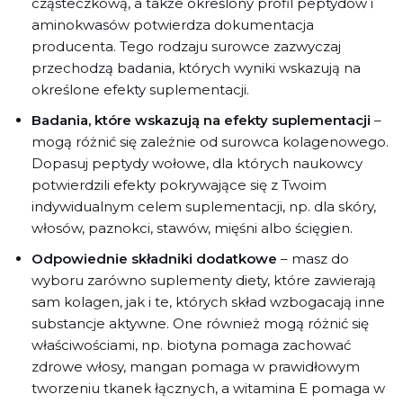
cząsteczkową, a także określony profil peptydów i
aminokwasów potwierdza dokumentacja
producenta. Tego rodzaju surowce zazwyczaj
przechodzą badania, których wyniki wskazują na
określone efekty suplementacji.
Badania, które wskazują na efekty suplementacji
–
mogą różnić się zależnie od surowca kolagenowego.
Dopasuj peptydy wołowe, dla których naukowcy
potwierdzili efekty pokrywające się z Twoim
indywidualnym celem suplementacji, np. dla skóry,
włosów, paznokci, stawów, mięśni albo ścięgien.
Odpowiednie składniki dodatkowe
– masz do
wyboru zarówno suplementy diety, które zawierają
sam kolagen, jak i te, których skład wzbogacają inne
substancje aktywne. One również mogą różnić się
właściwościami, np. biotyna pomaga zachować
zdrowe włosy, mangan pomaga w prawidłowym
tworzeniu tkanek łącznych, a witamina E pomaga w