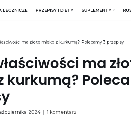
A LECZNICZE
PRZEPISY I DIETY
SUPLEMENTY
RUS
właściwości ma złote mleko z kurkumą? Polecamy 3 przepisy
właściwości ma zło
z kurkumą? Polec
sy
aździernika 2024
1 komentarz