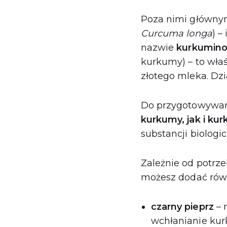
Poza nimi głównym
Curcuma longa
) –
nazwie
kurkumino
kurkumy) – to wła
złotego mleka. Dzi
Do przygotowywan
kurkumy, jak i ku
substancji biologi
Zależnie od potr
możesz dodać rów
czarny pieprz
– 
wchłanianie kur