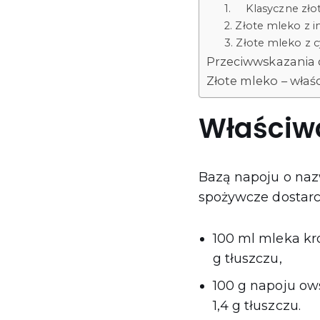
1. Klasyczne zło
2. Złote mleko z i
3. Złote mleko 
Przeciwwskazania 
Złote mleko – właś
Właściwo
Bazą napoju o naz
spożywcze dostarc
100 ml mleka kro
g tłuszczu,
100 g napoju ows
1,4 g tłuszczu.