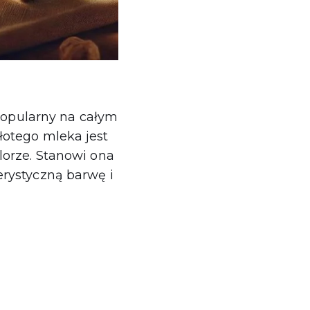
 popularny na całym
łotego mleka jest
lorze. Stanowi ona
erystyczną barwę i