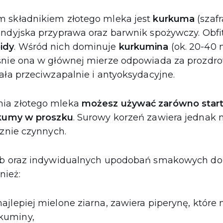
 składnikiem złotego mleka jest
kurkuma
(szafr
 indyjska przyprawa oraz barwnik spożywczy. Obfit
idy
. Wśród nich dominuje
kurkumina
(ok. 20-40 
śnie ona w głównej mierze odpowiada za prozdr
ała przeciwzapalnie i antyoksydacyjne.
ia złotego mleka
możesz używać zarówno start
rkumy w proszku
. Surowy korzeń zawiera jednak 
cznie czynnych.
zeb oraz indywidualnych upodobań smakowych do
nież:
najlepiej mielone ziarna, zawiera piperynę, któr
kuminy,