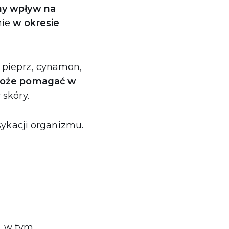
ny wpływ na
nie
w okresie
 pieprz, cynamon,
oże pomagać w
 skóry.
kacji organizmu.
, w tym