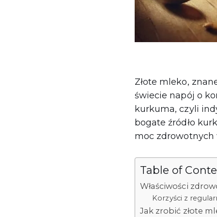
Złote mleko, znan
świecie napój o k
kurkuma, czyli ind
bogate źródło kur
moc zdrowotnych w
Table of Cont
Właściwości zdrow
Korzyści z regula
Jak zrobić złote m