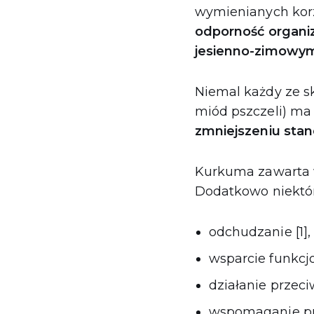
wymienianych korz
odporność organ
jesienno-zimowy
Niemal każdy ze s
miód pszczeli) ma
zmniejszeniu sta
Kurkuma zawarta 
Dodatkowo niektór
odchudzanie [1],
wsparcie funkcj
działanie przec
wspomaganie pr