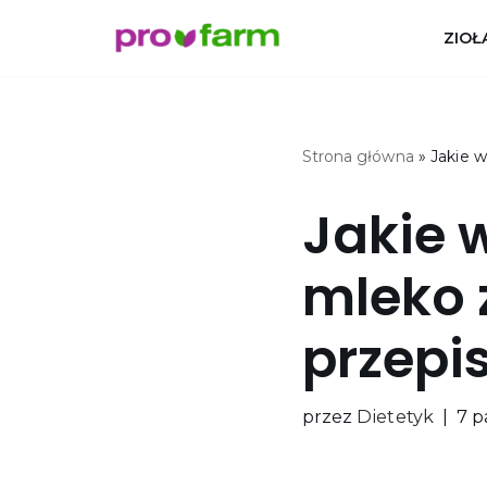
ZIOŁ
Przejdź
do
treści
Strona główna
»
Jakie 
Jakie 
mleko 
przepi
przez
Dietetyk
7 p