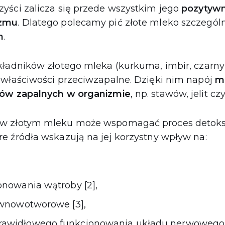
yści zalicza się przede wszystkim jego
pozytyw
izmu
. Dlatego polecamy pić złote mleko szczegól
m
.
kładników złotego mleka (kurkuma, imbir, czarny
 właściwości przeciwzapalne. Dzięki nim napój
m
nów zapalnych w organizmie
, np. stawów, jelit czy
w złotym mleku może wspomagać proces detoksy
e źródła wskazują na jej korzystny wpływ na:
onowania wątroby [2],
iwnowotworowe [3],
awidłowego funkcjonowania układu nerwowego