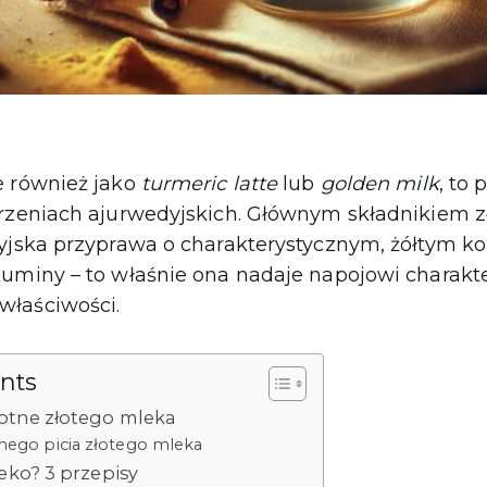
e również jako
turmeric latte
lub
golden milk
, to
orzeniach ajurwedyjskich. Głównym składnikiem z
yjska przyprawa o charakterystycznym, żółtym ko
kuminy – to właśnie ona nadaje napojowi charakt
łaściwości.
ents
otne złotego mleka
rnego picia złotego mleka
leko? 3 przepisy