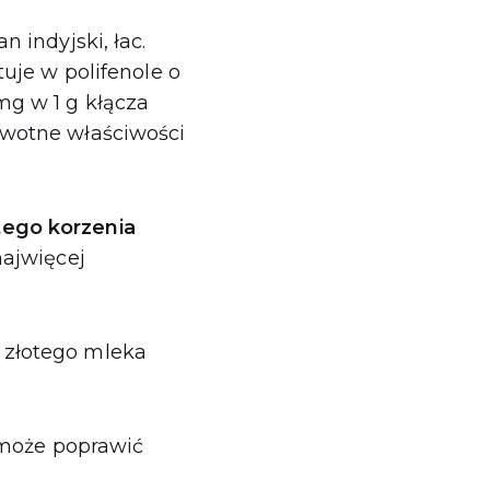
an indyjski, łac.
uje w polifenole o
mg w 1 g kłącza
owotne właściwości
ego korzenia
najwięcej
 złotego mleka
e może poprawić