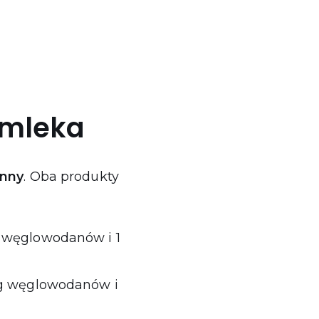
 mleka
inny
. Oba produkty
 g węglowodanów i 1
2 g węglowodanów i