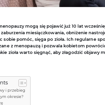
enopauzy mogą się pojawić już 10 lat wcześniej.
 zaburzenia miesiączkowania, obniżenie nastroj
c sobie pomóc, sięga po zioła. Ich regularne sp
ązane z menopauzą i pozwala kobietom powróci
kie zioła warto sięgnąć, aby złagodzić objawy
ents
y i przebieg
tym okresie?
zę