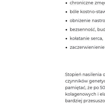
chroniczne zmęc
bóle kostno-sta
obniżenie nastro
bezsenność, bud
kołatanie serca,
zaczerwienienie 
Stopień nasilenia
czynników genetycz
pamiętać, że po 50
kolagenowych i elas
bardziej przesusz