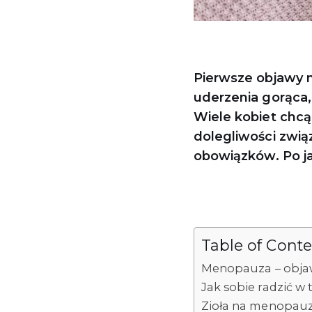
Pierwsze objawy m
uderzenia gorąca,
Wiele kobiet chcą
dolegliwości zwi
obowiązków. Po ja
Table of Cont
Menopauza – objaw
Jak sobie radzić w 
Zioła na menopau