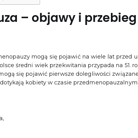
a – objawy i przebieg
nopauzy mogą się pojawić na wiele lat przed u
lsce średni wiek przekwitania przypada na 51. rok 
 mogą się pojawić pierwsze dolegliwości związan
 dotykają kobiety w czasie przedmenopauzalnym 
a,