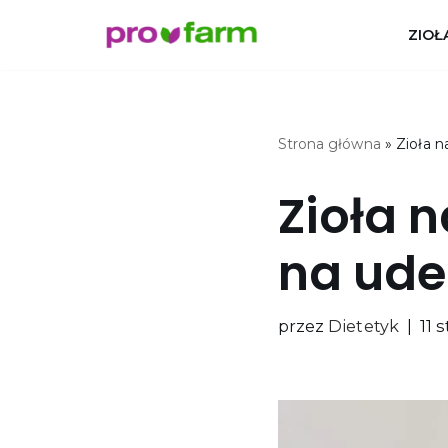
ZIOŁ
Przejdź
do
treści
Strona główna
»
Zioła n
Zioła 
na ude
przez
Dietetyk
11 