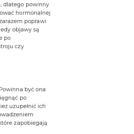
, dlatego powinny
ebować hormonalnej
a zarazem poprawi
kiedy objawy są
e po
troju czy
 Powinna być ona
sięgnąć po
ież uzupełnić ich
prowadzeniem
które zapobiegają