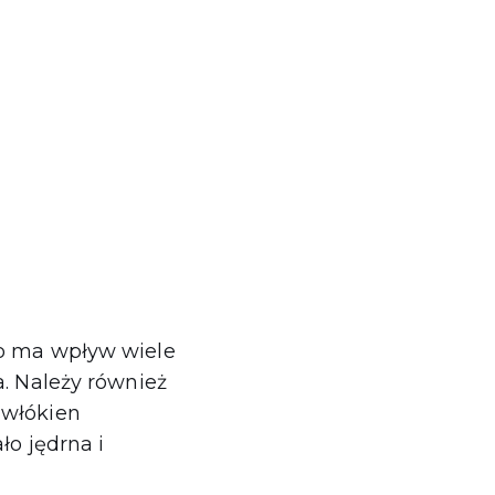
co ma wpływ wiele
a. Należy również
 włókien
ło jędrna i