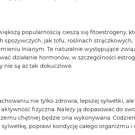
 większą popularnością cieszą się fitoestrogeny, 
h spożywczych, jak tofu, roślinach strączkowych,
emieniu lnianym. Te naturalnie występujące związ
ać działanie hormonów, w szczególności estrog
nie są aż tak dokuczliwe.
howaniu nie tylko zdrowia, lepszej sylwetki, al
 aktywność fizyczna. Należy ją dopasować do swo
czemu chętniej będzie ona wykonywana. Codzien
sylwetkę, poprawi kondycję całego organizmu i d