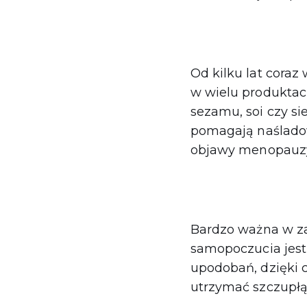
Od kilku lat coraz
w wielu produktac
sezamu, soi czy si
pomagają naśladow
objawy menopauzy 
Bardzo ważna w zac
samopoczucia jest
upodobań, dzięki 
utrzymać szczupłą 