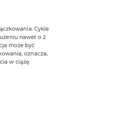
ączkowania. Cykle
łużeniu nawet o 2
acja może być
zkowania, oznacza,
cia w ciążę.