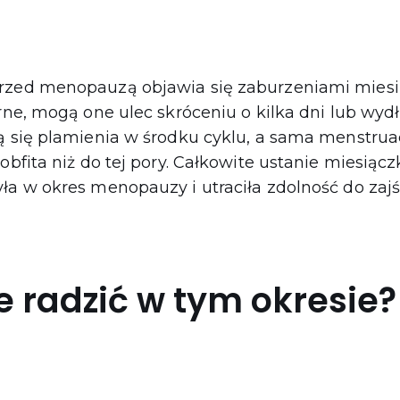
rzed menopauzą objawia się zaburzeniami miesi
arne, mogą one ulec skróceniu o kilka dni lub wyd
ją się plamienia w środku cyklu, a sama menstru
 obfita niż do tej pory. Całkowite ustanie miesiąc
ła w okres menopauzy i utraciła zdolność do zajś
e radzić w tym okresie?