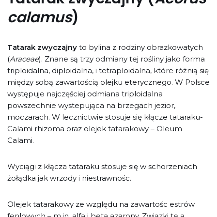
calamus
)
Tatarak zwyczajny
to bylina z rodziny obrazkowatych
(
Araceae
). Znane są trzy odmiany tej rośliny jako forma
triploidalna, diploidalna, i tetraploidalna, które różnią się
między sobą zawartością olejku eterycznego. W Polsce
występuje najczęściej odmiana triploidalna
powszechnie wystepująca na brzegach jezior,
moczarach. W lecznictwie stosuje się kłącze tataraku-
Calami rhizoma oraz olejek tatarakowy – Oleum
Calami.
Wyciągi z kłącza tataraku stosuje się w schorzeniach
żołądka jak wrzody i niestrawnośc.
Olejek tatarakowy ze względu na zawartośc estrów
fenlowych – m.in. alfa i beta azarony. Związki te a