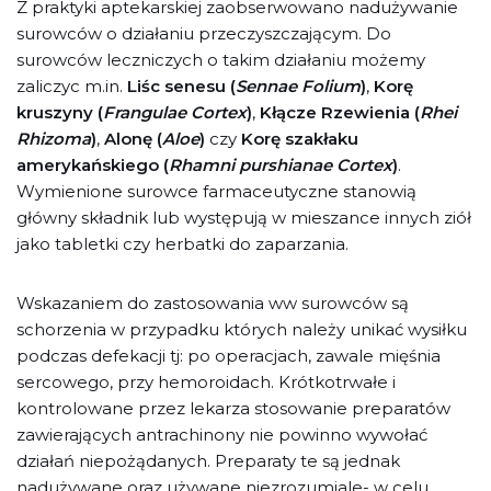
Z praktyki aptekarskiej zaobserwowano nadużywanie
surowców o działaniu przeczyszczającym. Do
surowców leczniczych o takim działaniu możemy
zaliczyc m.in.
Liśc senesu (
Sennae Folium
)
,
Korę
kruszyny (
Frangulae Cortex
)
,
Kłącze Rzewienia (
Rhei
Rhizoma
)
,
Alonę (
Aloe
)
czy
Korę szakłaku
amerykańskiego (
Rhamni purshianae Cortex
)
.
Wymienione surowce farmaceutyczne stanowią
główny składnik lub występują w mieszance innych ziół
jako tabletki czy herbatki do zaparzania.
Wskazaniem do zastosowania ww surowców są
schorzenia w przypadku których należy unikać wysiłku
podczas defekacji tj: po operacjach, zawale mięśnia
sercowego, przy hemoroidach. Krótkotrwałe i
kontrolowane przez lekarza stosowanie preparatów
zawierających antrachinony nie powinno wywołać
działań niepożądanych. Preparaty te są jednak
nadużywane oraz używane niezrozumiale- w celu