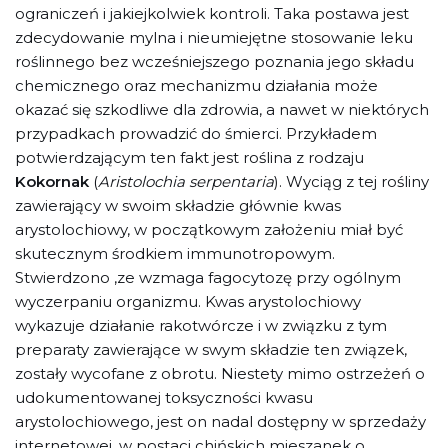
ograniczeń i jakiejkolwiek kontroli. Taka postawa jest
zdecydowanie mylna i nieumiejętne stosowanie leku
roślinnego bez wcześniejszego poznania jego składu
chemicznego oraz mechanizmu działania może
okazać się szkodliwe dla zdrowia, a nawet w niektórych
przypadkach prowadzić do śmierci. Przykładem
potwierdzającym ten fakt jest roślina z rodzaju
Kokornak
(
Aristolochia serpentaria
). Wyciąg z tej rośliny
zawierający w swoim składzie głównie kwas
arystolochiowy, w początkowym założeniu miał być
skutecznym środkiem immunotropowym.
Stwierdzono ,ze wzmaga fagocytozę przy ogólnym
wyczerpaniu organizmu. Kwas arystolochiowy
wykazuje działanie rakotwórcze i w związku z tym
preparaty zawierające w swym składzie ten związek,
zostały wycofane z obrotu. Niestety mimo ostrzeżeń o
udokumentowanej toksyczności kwasu
arystolochiowego, jest on nadal dostępny w sprzedaży
internetowej, w postaci chińskich mieszanek o