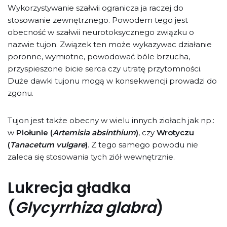
Wykorzystywanie szałwii ogranicza ja raczej do
stosowanie zewnętrznego. Powodem tego jest
obecność w szałwii neurotoksycznego związku o
nazwie tujon. Związek ten może wykazywac działanie
poronne, wymiotne, powodować bóle brzucha,
przyspieszone bicie serca czy utratę przytomności.
Duże dawki tujonu mogą w konsekwencji prowadzi do
zgonu.
Tujon jest także obecny w wielu innych ziołach jak np.:
w
Piołunie (
Artemisia absinthium
)
, czy
Wrotyczu
(
Tanacetum vulgare
)
. Z tego samego powodu nie
zaleca się stosowania tych ziół wewnętrznie.
Lukrecja gładka
(
Glycyrrhiza glabra
)