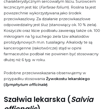
charakterystycznym sercowatym liściu. Surowcem
leczniczym jest liśc (
Farfarae folium
). Roslina ta jest
powszechnie wykorzystywana jako środek
przeciwkaszlowy. Za działanie przeciwkaszlowe
odpowiedzialny jest śluz (stanowiący ok. 10 % ziela).
Koszyczki oraz liście podbiału zawierają także ok. 100
mikrogram na 1g suchego ziela tzw alkaloidów
pirolizydynowych m.in. tussilaginy. Alkaloidy te są
kancerogenne (rakotwórcze) stąd w opinii
farmaceutów podbiał nie powinien być stosowacny
dłużej niż 6 tyg. w roku.
Podobne przeciwwskazania obserwujemy w
przypadku stosowania
Żywokostu lekarskiego
(
Symphytum officinale
)
.
Szałwia lekarska (
Salvia
officnalis
)