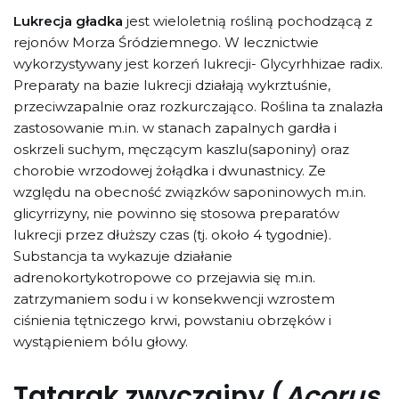
Lukrecja gładka
jest wieloletnią rośliną pochodzącą z
rejonów Morza Śródziemnego. W lecznictwie
wykorzystywany jest korzeń lukrecji- Glycyrhhizae radix.
Preparaty na bazie lukrecji działają wykrztuśnie,
przeciwzapalnie oraz rozkurczająco. Roślina ta znalazła
zastosowanie m.in. w stanach zapalnych gardła i
oskrzeli suchym, męczącym kaszlu(saponiny) oraz
chorobie wrzodowej żołądka i dwunastnicy. Ze
względu na obecność związków saponinowych m.in.
glicyrrizyny, nie powinno się stosowa preparatów
lukrecji przez dłuższy czas (tj. około 4 tygodnie).
Substancja ta wykazuje działanie
adrenokortykotropowe co przejawia się m.in.
zatrzymaniem sodu i w konsekwencji wzrostem
ciśnienia tętniczego krwi, powstaniu obrzęków i
wystąpieniem bólu głowy.
Tatarak zwyczajny (
Acorus