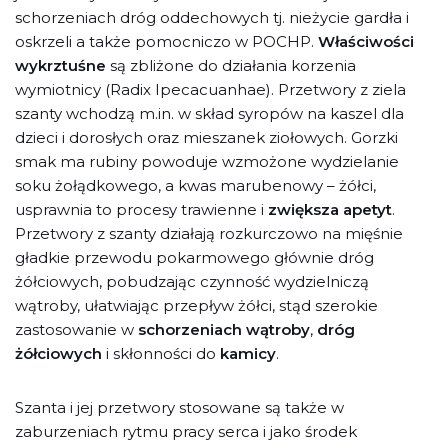
schorzeniach dróg oddechowych tj. nieżycie gardła i
oskrzeli a także pomocniczo w POCHP.
Właściwości
wykrztuśne
są zbliżone do działania korzenia
wymiotnicy (Radix Ipecacuanhae). Przetwory z ziela
szanty wchodzą m.in. w skład syropów na kaszel dla
dzieci i dorosłych oraz mieszanek ziołowych. Gorzki
smak ma rubiny powoduje wzmożone wydzielanie
soku żołądkowego, a kwas marubenowy – żółci,
usprawnia to procesy trawienne i
zwiększa apetyt
.
Przetwory z szanty działają rozkurczowo na mięśnie
gładkie przewodu pokarmowego głównie dróg
żółciowych, pobudzając czynność wydzielniczą
wątroby, ułatwiając przepływ żółci, stąd szerokie
zastosowanie w
schorzeniach wątroby
,
dróg
żółciowych
i skłonności do
kamicy
.
Szanta i jej przetwory stosowane są także w
zaburzeniach rytmu pracy serca i jako środek