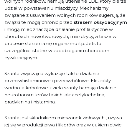
wolnych rodników, hamują utlenianie LDL, który bierze
udział w powstawaniu miażdżycy. Mechanizmy
związane z usuwaniem wolnych rodników sugerują, że
związki te mogą chronić przed
stresem oksydacyjnym
i mogą mieć znaczące działanie profilaktyczne w
chorobach nowotworowych, miażdżycy, a także w
procesie starzenia się organizmu itp. Jets to
szczególnie istotne w zapobieganiu chorobom
cywilizacyjnym.
Szanta zwyczajna wykazuje także działanie
przeciwhistaminowe i przeciwbólowe. Ekstrakty
wodno-alkoholowe z ziela szanty hamują działanie
neurotransmiterów takich jak: acetylocholina,
bradykinina i histamina.
Szanta jest składnikiem mieszanek ziołowych , używa
jej się w produkcji piwa i likierów oraz w cukiernictwie.