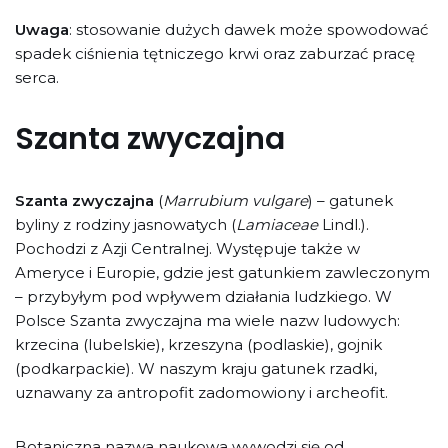
Uwaga
: stosowanie dużych dawek może spowodować
spadek ciśnienia tętniczego krwi oraz zaburzać pracę
serca.
Szanta zwyczajna
Szanta zwyczajna
(
Marrubium vulgare
) – gatunek
byliny z rodziny jasnowatych (
Lamiaceae
Lindl.).
Pochodzi z Azji Centralnej. Występuje także w
Ameryce i Europie, gdzie jest gatunkiem zawleczonym
– przybyłym pod wpływem działania ludzkiego. W
Polsce Szanta zwyczajna ma wiele nazw ludowych:
krzecina (lubelskie), krzeszyna (podlaskie), gojnik
(podkarpackie). W naszym kraju gatunek rzadki,
uznawany za antropofit zadomowiony i archeofit.
Botaniczna nazwa naukowa wywodzi się od