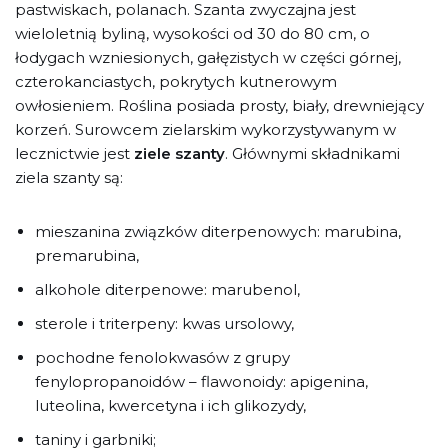
pastwiskach, polanach. Szanta zwyczajna jest
wieloletnią byliną, wysokości od 30 do 80 cm, o
łodygach wzniesionych, gałęzistych w części górnej,
czterokanciastych, pokrytych kutnerowym
owłosieniem. Roślina posiada prosty, biały, drewniejący
korzeń. Surowcem zielarskim wykorzystywanym w
lecznictwie jest
ziele szanty
. Głównymi składnikami
ziela szanty są:
mieszanina związków diterpenowych: marubina,
premarubina,
alkohole diterpenowe: marubenol,
sterole i triterpeny: kwas ursolowy,
pochodne fenolokwasów z grupy
fenylopropanoidów – flawonoidy: apigenina,
luteolina, kwercetyna i ich glikozydy,
taniny i garbniki;