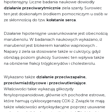
hipotensyjny. Liczne badania naukowe dowiodły
działanie przeciwarytmicznie
ziela szanty. Surowiec
ten jest doskonałym środkiem pomocniczym u osób w
ze skłonnością do tzw.
kołatanie serca
.
Działanie hipotensyjne uwarunkowane jest obecnością
marubenolu. W badaniach naukowych wykazano, iż
marubenol jest blokerem kanałów wapniowych ..
Napary z ziela sa stosowane także w cukrzycy, gdyż
obniżają poziom glukozy. Surowiec ten wpływa także
na obniżenie frakcji trójglicerydów i cholesterolu.
Wykazano także
działanie przeciwzapalne
,
przeciwmiażdżycowe
i
przeciwutleniające
.
Właściwości takie wykazują glikozydy
fenylopropanoidowe, głównie ich pochodne estrowe,
które hamują cyklooxygenazę COX-2. Związki te mają
także właściwości antyoksydacyjne poprzez usuwanie