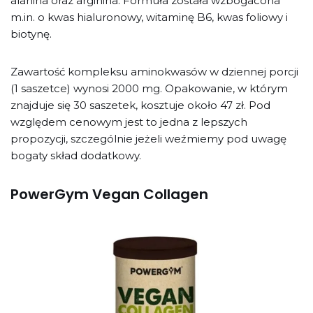
alanina oraz arginina. Formuła została wzbogacona
m.in. o kwas hialuronowy, witaminę B6, kwas foliowy i
biotynę.
Zawartość kompleksu aminokwasów w dziennej porcji
(1 saszetce) wynosi 2000 mg. Opakowanie, w którym
znajduje się 30 saszetek, kosztuje około 47 zł. Pod
względem cenowym jest to jedna z lepszych
propozycji, szczególnie jeżeli weźmiemy pod uwagę
bogaty skład dodatkowy.
PowerGym Vegan Collagen