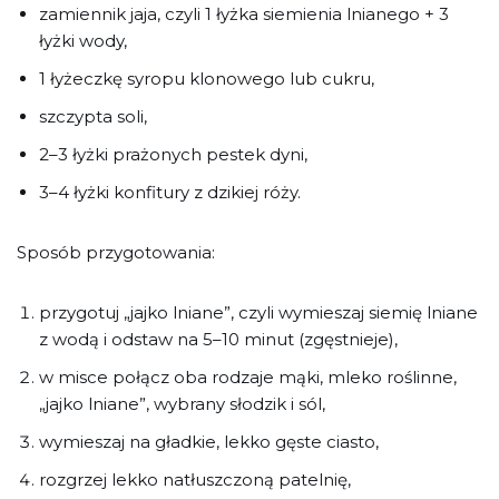
zamiennik jaja, czyli 1 łyżka siemienia lnianego + 3
łyżki wody,
1 łyżeczkę syropu klonowego lub cukru,
szczypta soli,
2–3 łyżki prażonych pestek dyni,
3–4 łyżki konfitury z dzikiej róży.
Sposób przygotowania:
przygotuj „jajko lniane”, czyli wymieszaj siemię lniane
z wodą i odstaw na 5–10 minut (zgęstnieje),
w misce połącz oba rodzaje mąki, mleko roślinne,
„jajko lniane”, wybrany słodzik i sól,
wymieszaj na gładkie, lekko gęste ciasto,
rozgrzej lekko natłuszczoną patelnię,