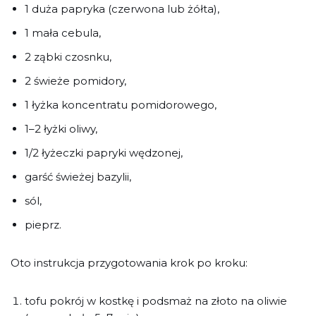
1 duża papryka (czerwona lub żółta),
1 mała cebula,
2 ząbki czosnku,
2 świeże pomidory,
1 łyżka koncentratu pomidorowego,
1–2 łyżki oliwy,
1/2 łyżeczki papryki wędzonej,
garść świeżej bazylii,
sól,
pieprz.
Oto instrukcja przygotowania krok po kroku:
tofu pokrój w kostkę i podsmaż na złoto na oliwie