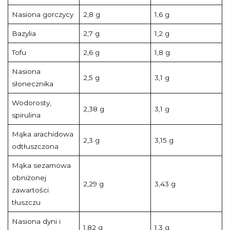
Nasiona gorczycy
2,8 g
1,6 g
Bazylia
2,7 g
1,2 g
Tofu
2,6 g
1,8 g
Nasiona
2,5 g
3,1 g
słonecznika
Wodorosty,
2,38 g
3,1 g
spirulina
Mąka arachidowa
2,3 g
3,15 g
odtłuszczona
Mąka sezamowa
obniżonej
2,29 g
3,43 g
zawartości
tłuszczu
Nasiona dyni i
1,82 g
1,3 g