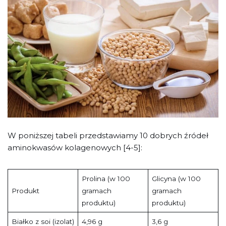
W poniższej tabeli przedstawiamy 10 dobrych źródeł
aminokwasów kolagenowych [4-5]:
Prolina (w 100
Glicyna (w 100
Produkt
gramach
gramach
produktu)
produktu)
Białko z soi (izolat)
4,96 g
3,6 g