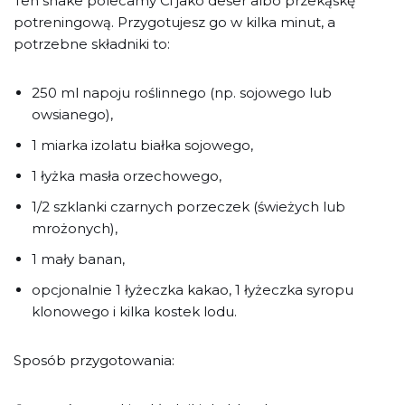
Ten shake polecamy Ci jako deser albo przekąskę
potreningową. Przygotujesz go w kilka minut, a
potrzebne składniki to:
250 ml napoju roślinnego (np. sojowego lub
owsianego),
1 miarka izolatu białka sojowego,
1 łyżka masła orzechowego,
1/2 szklanki czarnych porzeczek (świeżych lub
mrożonych),
1 mały banan,
opcjonalnie 1 łyżeczka kakao, 1 łyżeczka syropu
klonowego i kilka kostek lodu.
Sposób przygotowania: