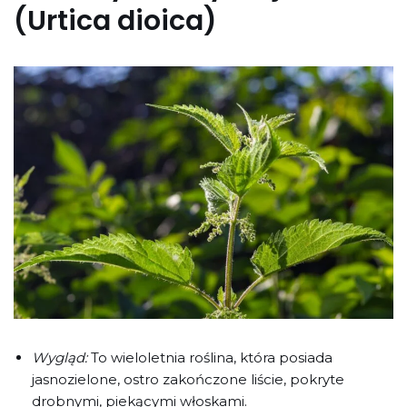
(Urtica dioica)
Wygląd:
To wieloletnia roślina, która posiada
jasnozielone, ostro zakończone liście, pokryte
drobnymi, piekącymi włoskami.