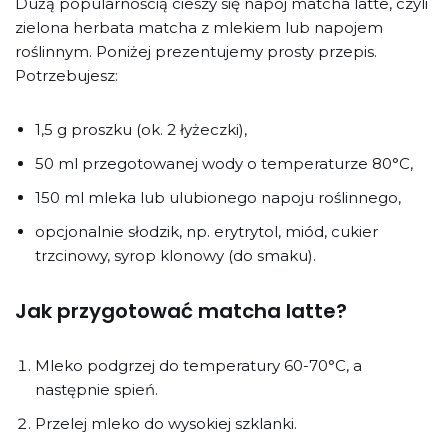
Dużą popularnością cieszy się napój matcha latte, czyli
zielona herbata matcha z mlekiem lub napojem
roślinnym. Poniżej prezentujemy prosty przepis.
Potrzebujesz:
1,5 g proszku (ok. 2 łyżeczki),
50 ml przegotowanej wody o temperaturze 80°C,
150 ml mleka lub ulubionego napoju roślinnego,
opcjonalnie słodzik, np. erytrytol, miód, cukier
trzcinowy, syrop klonowy (do smaku).
Jak przygotować matcha latte?
Mleko podgrzej do temperatury 60-70°C, a
następnie spień.
Przelej mleko do wysokiej szklanki.