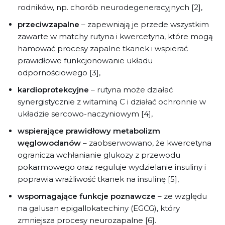
rodników, np. chorób neurodegeneracyjnych [2],
przeciwzapalne
– zapewniają je przede wszystkim
zawarte w matchy rutyna i kwercetyna, które mogą
hamować procesy zapalne tkanek i wspierać
prawidłowe funkcjonowanie układu
odpornościowego [3],
kardioprotekcyjne
– rutyna może działać
synergistycznie z witaminą C i działać ochronnie w
układzie sercowo-naczyniowym [4],
wspierające prawidłowy metabolizm
węglowodanów
– zaobserwowano, że kwercetyna
ogranicza wchłanianie glukozy z przewodu
pokarmowego oraz reguluje wydzielanie insuliny i
poprawia wrażliwość tkanek na insulinę [5],
wspomagające funkcje poznawcze
– ze względu
na galusan epigallokatechiny (EGCG), który
zmniejsza procesy neurozapalne [6].