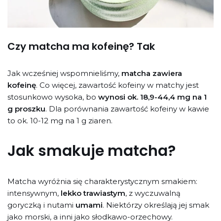
Czy matcha ma kofeinę? Tak
Jak wcześniej wspomnieliśmy,
matcha zawiera
kofeinę
. Co więcej, zawartość kofeiny w matchy jest
stosunkowo wysoka, bo
wynosi ok. 18,9-44,4 mg na 1
g proszku
. Dla porównania zawartość kofeiny w kawie
to ok. 10-12 mg na 1 g ziaren.
Jak smakuje matcha?
Matcha wyróżnia się charakterystycznym smakiem:
intensywnym,
lekko trawiastym
, z wyczuwalną
goryczką i nutami
umami
. Niektórzy określają jej smak
jako morski, a inni jako słodkawo-orzechowy.