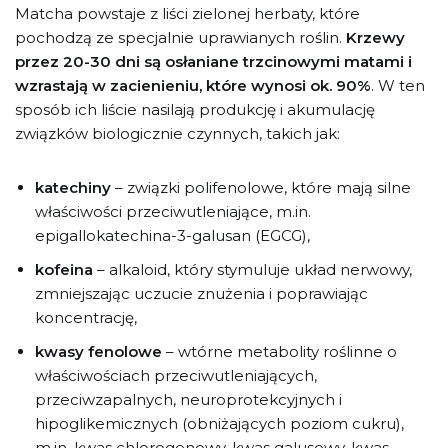
Matcha powstaje z liści zielonej herbaty, które
pochodzą ze specjalnie uprawianych roślin.
Krzewy
przez 20-30 dni są osłaniane trzcinowymi matami i
wzrastają w zacienieniu, które wynosi ok. 90%
. W ten
sposób ich liście nasilają produkcję i akumulację
związków biologicznie czynnych, takich jak:
katechiny
– związki polifenolowe, które mają silne
właściwości przeciwutleniające, m.in.
epigallokatechina-3-galusan (EGCG),
kofeina
– alkaloid, który stymuluje układ nerwowy,
zmniejszając uczucie znużenia i poprawiając
koncentrację,
kwasy fenolowe
– wtórne metabolity roślinne o
właściwościach przeciwutleniających,
przeciwzapalnych, neuroprotekcyjnych i
hipoglikemicznych (obniżających poziom cukru),
m.in. kwas chlorogenowy, kwas galusowy, kwas