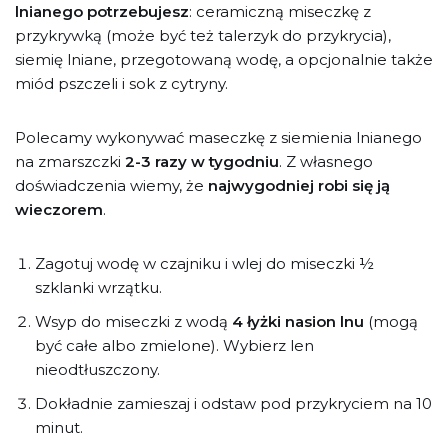
lnianego potrzebujesz
: ceramiczną miseczkę z
przykrywką (może być też talerzyk do przykrycia),
siemię lniane, przegotowaną wodę, a opcjonalnie także
miód pszczeli i sok z cytryny.
Polecamy wykonywać maseczkę z siemienia lnianego
na zmarszczki
2-3 razy w tygodniu
. Z własnego
doświadczenia wiemy, że
najwygodniej robi się ją
wieczorem
.
Zagotuj wodę w czajniku i wlej do miseczki ½
szklanki wrzątku.
Wsyp do miseczki z wodą
4 łyżki nasion lnu
(mogą
być całe albo zmielone). Wybierz len
nieodtłuszczony.
Dokładnie zamieszaj i odstaw pod przykryciem na 10
minut.