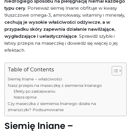
niedrogiego sposobu na pielęgnację niemal każdego
typu cery
. Ponieważ siemię lniane obfituje w kwasy
tłuszczowe omega-3, aminokwasy, witaminy i minerały,
cechują je wysokie właściwości odżywcze, a w
przypadku skóry zapewnia działanie nawilżające,
wygładzające i uelastyczniające
. Sprawdź szybki i
łatwy przepis na maseczkę i dowiedz się więcej o jej
efektach.
Table of Contents
Siemię lniane – właściwości
Nasz przepis na maseczkę z siemienia lnianego
Efekty po zastosowaniu
Nasza opinia
Czy maseczka z siemienia lnianego działa na
zmarszczki? Podsumowanie
Siemię lniane –