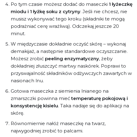
Po tym czasie możesz dodać do maseczki
1 łyżeczkę
miodu i 1 łyżkę soku z cytryny
. Jeśli nie chcesz, nie
musisz wykonywać tego kroku (składniki te mogą
podrażniać cerę wrażliwą). Odczekaj jeszcze 20
minut.
W międzyczasie dokładnie oczyść skórę – wykonaj
demakijaż, a następnie standardowe oczyszczanie.
Możesz zrobić
peeling enzymatyczny
, żeby
dokładniej złuszczyć martwy naskórek. Poprawi to
przyswajalność składników odżywczych zawartych w
nasionach lnu.
Gotowa maseczka z siemienia lnianego na
zmarszczki powinna mieć
temperaturę pokojową i
konsystencję kisielu
. Taka nadaje się do aplikacji na
skórę.
Równomiernie nałóż maseczkę na twarz,
najwygodniej zrobić to palcami.