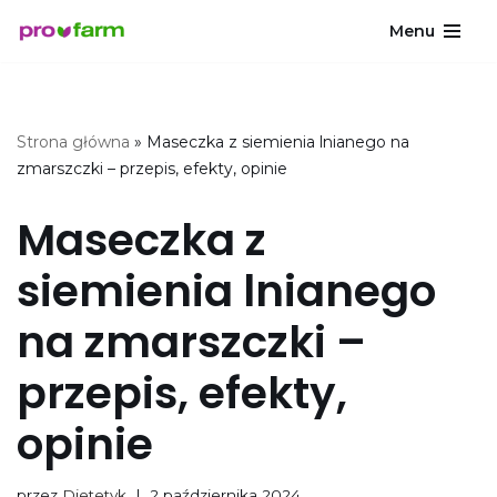
Menu
Przejdź
do
treści
Strona główna
»
Maseczka z siemienia lnianego na
zmarszczki – przepis, efekty, opinie
Maseczka z
siemienia lnianego
na zmarszczki –
przepis, efekty,
opinie
przez
Dietetyk
2 października 2024