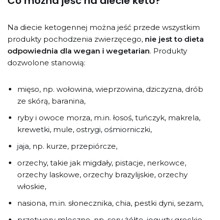
Co można jeść na diecie keto?
Na diecie ketogennej można jeść przede wszystkim
produkty pochodzenia zwierzęcego,
nie jest to dieta
odpowiednia dla wegan i wegetarian
. Produkty
dozwolone stanowią:
mięso, np. wołowina, wieprzowina, dziczyzna, drób
ze skórą, baranina,
ryby i owoce morza, m.in. łosoś, tuńczyk, makrela,
krewetki, mule, ostrygi, ośmiorniczki,
jaja, np. kurze, przepiórcze,
orzechy, takie jak migdały, pistacje, nerkowce,
orzechy laskowe, orzechy brazylijskie, orzechy
włoskie,
nasiona, m.in. słonecznika, chia, pestki dyni, sezam,
przetwory mleczne, np. sery żółte, jogurty greckie,