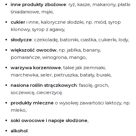
inne produkty zbożowe
: ryż, kasze, makarony, płatki
śniadaniowe, mąki,
cukier
i inne, kaloryczne słodziki, np. miód, syrop
klonowy, syrop z agawy,
słodycze
: czekoladę, batoniki, ciastka, cukierki, lody,
większość owoców
, np. jabłka, banany,
pomarańcze, winogrona, mango,
warzywa korzeniowe
, takie jak ziemniaki,
marchewka, seler, pietruszka, bataty, buraki,
nasiona roślin strączkowych
: fasolę, groch,
soczewicę, ciecierzycę.
produkty mleczne
o wysokiej zawartości laktozy, np.
mleko,
soki owocowe i napoje słodzone
,
alkohol
.