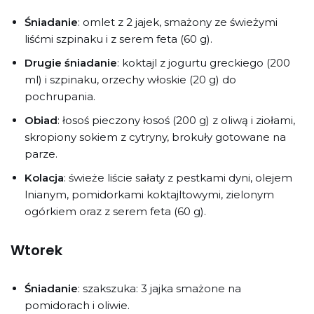
Śniadanie
: omlet z 2 jajek, smażony ze świeżymi
liśćmi szpinaku i z serem feta (60 g).
Drugie śniadanie
: koktajl z jogurtu greckiego (200
ml) i szpinaku, orzechy włoskie (20 g) do
pochrupania.
Obiad
: łosoś pieczony łosoś (200 g) z oliwą i ziołami,
skropiony sokiem z cytryny, brokuły gotowane na
parze.
Kolacja
: świeże liście sałaty z pestkami dyni, olejem
lnianym, pomidorkami koktajltowymi, zielonym
ogórkiem oraz z serem feta (60 g).
Wtorek
Śniadanie
: szakszuka: 3 jajka smażone na
pomidorach i oliwie.