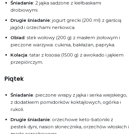
Śniadanie
: 2 jajka sadzone z kiełbaskami
drobiowymi.
Drugie śniadanie
: jogurt grecki (200 ml) z garścią
jagód i orzechami nerkowca.
Obiad
: stek wołowy (200 g) z masłem ziołowym i
pieczone warzywa: cukinia, bakłażan, papryka.
Kolacja
: tatar z łososia (1500 g) z awokado i jajkiem
przepiórczym.
Piątek
Śniadanie
: pieczone wrapy z jajka i serka wiejskiego,
z dodatkiem pomidorków koktajlowych, ogórka i
rukoli.
Drugie śniadanie
: orzechowe keto-batoniki z
pestek dyni, nasion słonecznika, orzechów włoskich i
masła orzechowego.