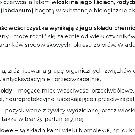
o czerwca, a latem
włoski na jego liściach, łodydz
ę (labdanum)
bogatą w substancje biologicznie a
ściwości czystka wynikają z jego składu chemi
any i może różnić się zależnie od wielu czynników
arunków środowiskowych, okresu zbiorów. Wiado
zną, zróżnicowaną grupę organicznych związków
n. antyoksydacyjnie i przeciwzapalnie,
noidy
– mogące mieć właściwości przeciwbólowe, 
e, neuroprotekcyjne, uspokajające i przeciwzapal
– pozyskiwane z żywicy wydzielanej przez włoski 
także w branży perfumeryjnej,
ylowe
– są składnikami wielu biomolekuł, np. cu