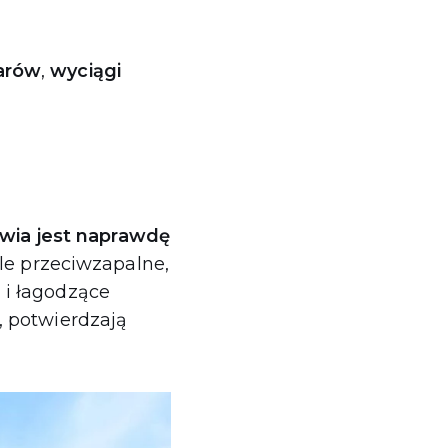
arów
,
wyciągi
owia jest naprawdę
ele przeciwzapalne,
 i łagodzące
, potwierdzają