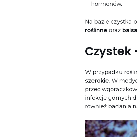
hormonów.
Na bazie czystka
roślinne
oraz
bals
Czystek
W przypadku roślin
szerokie
. W medyc
przeciwgorączkowe
infekcje górnych 
również badania 