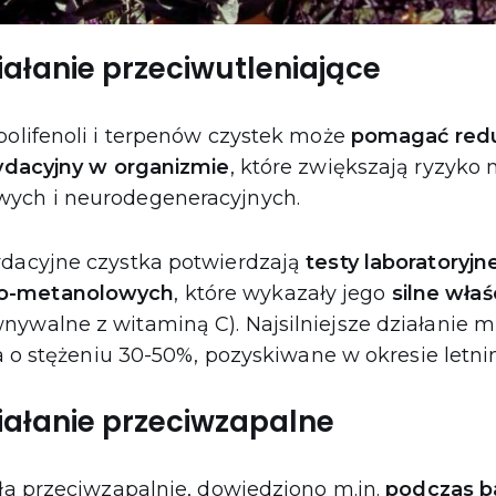
iałanie przeciwutleniające
polifenoli i terpenów czystek może
pomagać red
sydacyjny w organizmie
, które zwiększają ryzyko 
wych i neurodegeneracyjnych.
ydacyjne czystka potwierdzają
testy laboratoryjn
o-metanolowych
, które wykazały jego
silne właś
nywalne z witaminą C). Najsilniejsze działanie mi
ka o stężeniu 30-50%, pozyskiwane w okresie letnim
iałanie przeciwzapalne
ała przeciwzapalnie, dowiedziono m.in.
podczas b