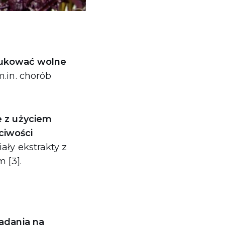
ukować wolne
m.in. chorób
e z użyciem
ciwości
ały ekstrakty z
 [3].
adania na