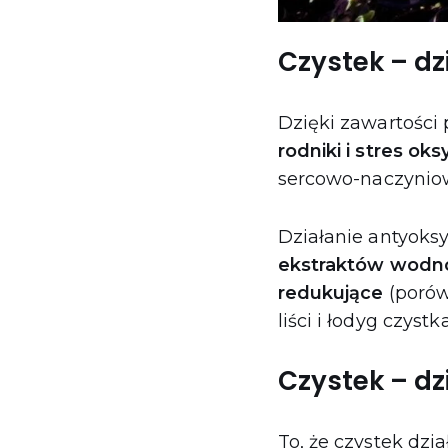
Czystek – dz
Dzięki zawartości 
rodniki i stres ok
sercowo-naczynio
Działanie antyoks
ekstraktów wodn
redukujące
(porów
liści i łodyg czyst
Czystek – dz
To, że czystek dzi