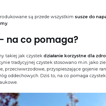
 produkowane są przede wszystkim
susze do nap
amy
.
 – na co pomaga?
y takiej jak czystek
działanie korzystne dla zdr
ynie tradycyjnej czystek stosowano m.in. jako zi
, przeciwwrzodowe, przyspieszające gojenie ran
dróg oddechowych. Dziś to, na co pomaga czystek
naukowe.