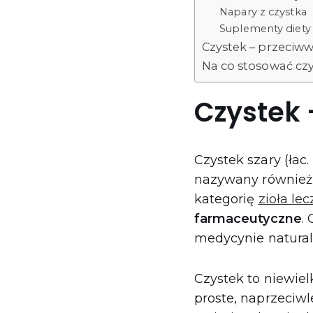
Napary z czystka
Suplementy diety
Czystek – przeciw
Na co stosować c
Czystek 
Czystek szary (łac.
nazywany również r
kategorię
zioła le
farmaceutyczne
.
medycynie natural
Czystek to niewielk
proste, naprzeciwl