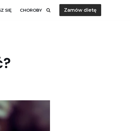
Zamów dietę
Z SIĘ
CHOROBY
ć?