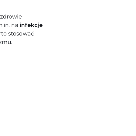
zdrowie –
.in. na
infekcje
rto stosować
zmu.