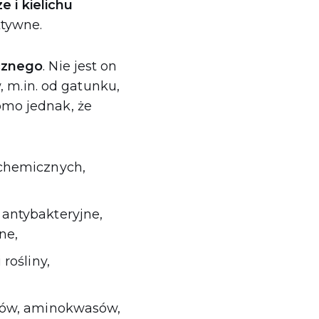
e i kielichu
ktywne.
cznego
. Nie jest on
, m.in. od gatunku,
mo jednak, że
 chemicznych,
antybakteryjne,
ne,
rośliny,
krów, aminokwasów,