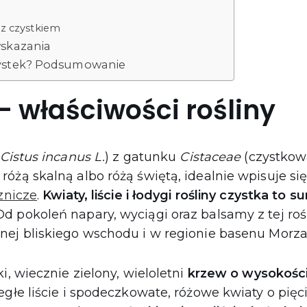
 z czystkiem
wskazania
zystek? Podsumowanie
– właściwości rośliny
Cistus incanus L.
) z gatunku
Cistaceae
(czystkowa
óżą skalną albo różą świętą, idealnie wpisuje si
cznicze
.
Kwiaty, liście i łodygi rośliny czystka to s
 Od pokoleń napary, wyciągi oraz balsamy z tej ro
nej bliskiego wschodu i w regionie basenu Morz
i, wiecznie zielony, wieloletni
krzew o wysokości
egłe liście i spodeczkowate, różowe kwiaty o pięc