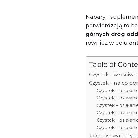
Napary i suplemen
potwierdzają to b
górnych dróg od
również w celu
an
Table of Cont
Czystek – właściwoś
Czystek – na co p
Czystek – działani
Czystek – działan
Czystek – działan
Czystek – działan
Czystek – działa
Czystek – działa
Jak stosować czys