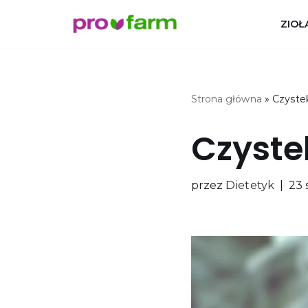
ZIOŁ
Przejdź
do
treści
Strona główna
»
Czyste
Czyste
przez
Dietetyk
23 