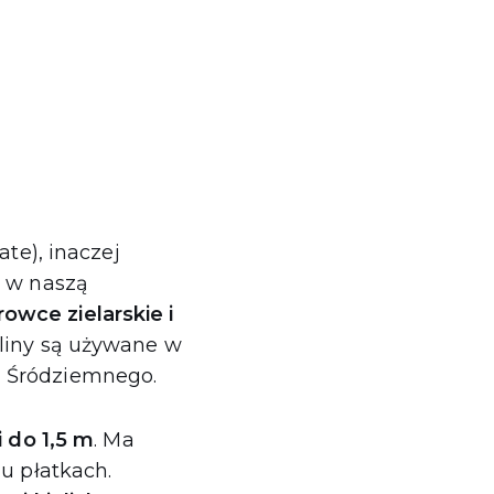
te), inaczej
ę w naszą
urowce zielarskie i
śliny są używane w
a Śródziemnego.
 do 1,5 m
. Ma
iu płatkach.