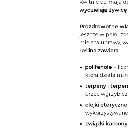
Kwitnie od maja d
wydzielają żywic
Prozdrowotne wła
jeszcze w pełni zn
miejsca uprawy, w
roślina zawiera
:
polifenole
– lic
która działa m.i
terpeny i terpe
przeciwgrzybicz
olejki eteryczne
wykorzystywane 
związki karbon