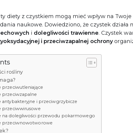
ty diety z czystkiem mogą mieć wpływ na Twoje 
adania naukowe. Dowiedziono, że czystek działa m
dechowych
i
dolegliwości trawienne
. Czystek wa
tyoksydacyjnej i przeciwzapalnej ochrony
organi
ents
ci rośliny
omaga?
e przeciwutleniające
ie przeciwzapalne
ie antybakteryjne i przeciwgrzybicze
ie przeciwwirusowe
nie na dolegliwości przewodu pokarmowego
nie przeciwnowotworowe
tek?