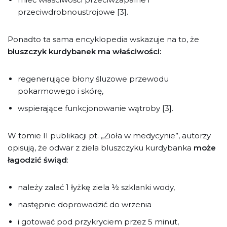
przeciwdrobnoustrojowe [3].
Ponadto ta sama encyklopedia wskazuje na to, że
bluszczyk kurdybanek ma właściwości:
regenerujące błony śluzowe przewodu
pokarmowego i skórę,
wspierające funkcjonowanie wątroby [3].
W tomie II publikacji pt. „Zioła w medycynie”, autorzy
opisują, że odwar z ziela bluszczyku kurdybanka
może
łagodzić świąd
:
należy zalać 1 łyżkę ziela ½ szklanki wody,
następnie doprowadzić do wrzenia
i gotować pod przykryciem przez 5 minut,