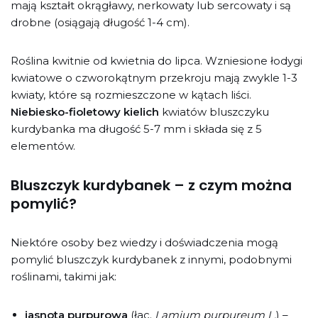
mają kształt okrągławy, nerkowaty lub sercowaty i są
drobne (osiągają długość 1-4 cm).
Roślina kwitnie od kwietnia do lipca. Wzniesione łodygi
kwiatowe o czworokątnym przekroju mają zwykle 1-3
kwiaty, które są rozmieszczone w kątach liści.
Niebiesko-fioletowy kielich
kwiatów bluszczyku
kurdybanka ma długość 5-7 mm i składa się z 5
elementów.
Bluszczyk kurdybanek – z czym można
pomylić?
Niektóre osoby bez wiedzy i doświadczenia mogą
pomylić bluszczyk kurdybanek z innymi, podobnymi
roślinami, takimi jak:
jasnota purpurowa
(łac.
Lamium purpureum L.
) –