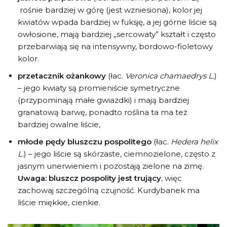
rośnie bardziej w górę (jest wzniesiona), kolor jej
kwiatów wpada bardziej w fuksję, a jej górne liście są
owłosione, mają bardziej „sercowaty” kształt i często
przebarwiają się na intensywny, bordowo-fioletowy
kolor.
przetacznik ożankowy
(łac.
Veronica chamaedrys L.
)
– jego kwiaty są promieniście symetryczne
(przypominają małe gwiazdki) i mają bardziej
granatową barwę, ponadto roślina ta ma też
bardziej owalne liście,
młode pędy bluszczu pospolitego
(łac.
Hedera helix
L.
) – jego liście są skórzaste, ciemnozielone, często z
jasnym unerwieniem i pozostają zielone na zimę.
Uwaga:
bluszcz pospolity jest trujący
, więc
zachowaj szczególną czujność. Kurdybanek ma
liście miękkie, cienkie.