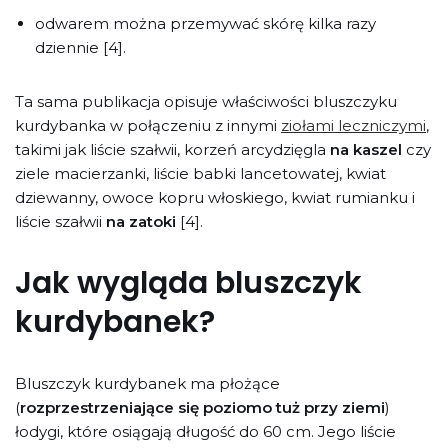
odwarem można przemywać skórę kilka razy
dziennie [4].
Ta sama publikacja opisuje właściwości bluszczyku
kurdybanka w połączeniu z innymi
ziołami leczniczymi
,
takimi jak liście szałwii, korzeń arcydzięgla
na kaszel
czy
ziele macierzanki, liście babki lancetowatej, kwiat
dziewanny, owoce kopru włoskiego, kwiat rumianku i
liście szałwii
na zatoki
[4].
Jak wygląda bluszczyk
kurdybanek?
Bluszczyk kurdybanek ma płożące
(
rozprzestrzeniające się poziomo tuż przy ziemi
)
łodygi, które osiągają długość do 60 cm. Jego liście