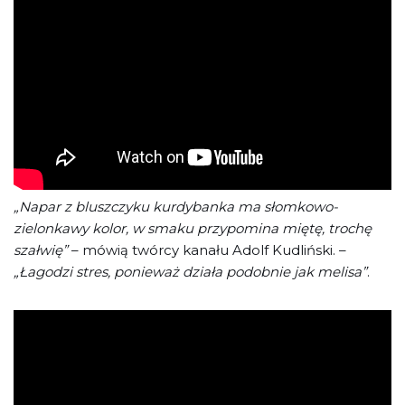
„Napar z bluszczyku kurdybanka ma słomkowo-
zielonkawy kolor, w smaku przypomina miętę, trochę
szałwię”
– mówią twórcy kanału Adolf Kudliński. –
„Łagodzi stres, ponieważ działa podobnie jak melisa”
.