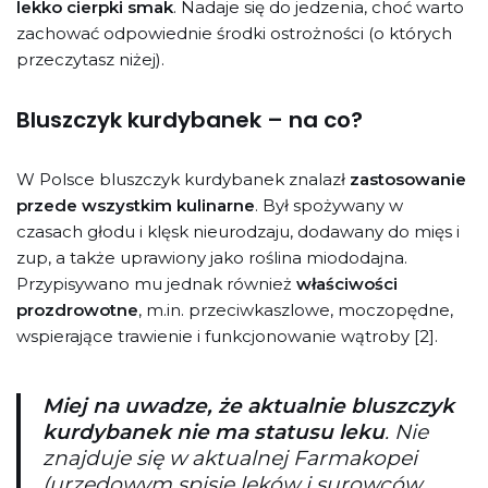
lekko cierpki smak
. Nadaje się do jedzenia, choć warto
zachować odpowiednie środki ostrożności (o których
przeczytasz niżej).
Bluszczyk kurdybanek – na co?
W Polsce bluszczyk kurdybanek znalazł
zastosowanie
przede wszystkim kulinarne
. Był spożywany w
czasach głodu i klęsk nieurodzaju, dodawany do mięs i
zup, a także uprawiony jako roślina miododajna.
Przypisywano mu jednak również
właściwości
prozdrowotne
, m.in. przeciwkaszlowe, moczopędne,
wspierające trawienie i funkcjonowanie wątroby [2].
Miej na uwadze, że aktualnie bluszczyk
kurdybanek nie ma statusu leku
. Nie
znajduje się w aktualnej Farmakopei
(urzędowym spisie leków i surowców