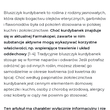
Bluszczyk kurdybanek to roślina z rodziny jasnowatych,
która dzięki bogactwu olejków eterycznych, garbników
i flawonoidów była od pokoleń stosowana w polskiej
kuchni i ziołolecznictwie.
Choć kurdybanek znajduje
się w aktualnej Farmakopei, zawarte w nim
substancje aktywne mogą wykazywać korzystne
właściwości, np. wspierające trawienie i układ
oddechowy
[1-4]. Tradycyjnie bluszczyk kurdybanek
stosuje się w formie naparów i odwarów. Jeśli potrafisz
odróżnić go od innych roślin, możesz zbierać go
samodzielnie w okresie kwitnienia (od kwietnia do
lipca). Choć według pasjonatów ziołolecznictwa
kurdybanek jest cennym elementem domowej
apteczki i kuchni, osoby z chorobą wrzodową, alergicy
oraz kobiety w ciąży nie powinni go stosować.
Ten artykuł ma charakter wyłącznie informacyjny i nie