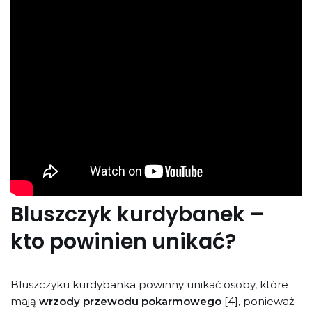
Bluszczyk kurdybanek –
kto powinien unikać?
Bluszczyku kurdybanka powinny unikać osoby, które
mają
wrzody przewodu pokarmowego
[4], ponieważ