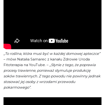
„To roślina, która musi być w każdej domowej apteczce”
– mówi Natalia Samarec z kanału Zdrowie Uroda
Fitoterapia na YouTube. –
„Słynie z tego, że poprawia
procesy trawienne, ponieważ stymuluje produkcję
soków trawiennych. Z tego powodu nie powinny jednak
stosować jej osoby z wrzodami przewodu
pokarmowego”
.