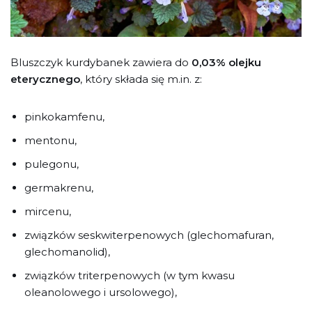
Bluszczyk kurdybanek zawiera do
0,03% olejku
eterycznego
, który składa się m.in. z:
pinkokamfenu,
mentonu,
pulegonu,
germakrenu,
mircenu,
związków seskwiterpenowych (glechomafuran,
glechomanolid),
związków triterpenowych (w tym kwasu
oleanolowego i ursolowego),