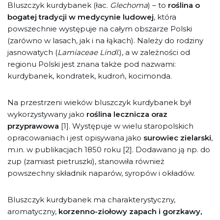
Bluszczyk kurdybanek (łac.
Glechoma
) – to
roślina o
bogatej tradycji w medycynie ludowej
, która
powszechnie występuje na całym obszarze Polski
(zarówno w lasach, jak i na łąkach). Należy do rodziny
jasnowatych (
Lamiaceae Lindl.
), a w zależności od
regionu Polski jest znana także pod nazwami:
kurdybanek, kondratek, kudroń, kocimonda.
Na przestrzeni wieków bluszczyk kurdybanek był
wykorzystywany jako
roślina lecznicza oraz
przyprawowa
[1]. Występuje w wielu staropolskich
opracowaniach i jest opisywana jako
surowiec zielarski
,
m.in. w publikacjach 1850 roku [2]. Dodawano ją np. do
zup (zamiast pietruszki), stanowiła również
powszechny składnik naparów, syropów i okładów.
Bluszczyk kurdybanek ma charakterystyczny,
aromatyczny,
korzenno-ziołowy zapach i gorzkawy,