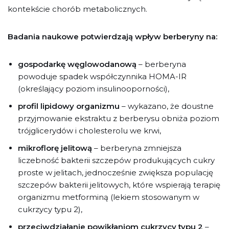
kontekście chorób metabolicznych.
Badania naukowe potwierdzają wpływ berberyny na:
gospodarkę węglowodanową
– berberyna
powoduje spadek współczynnika HOMA-IR
(określający poziom insulinooporności),
profil lipidowy organizmu
– wykazano, że doustne
przyjmowanie ekstraktu z berberysu obniża poziom
trójglicerydów i cholesterolu we krwi,
mikroflorę jelitową
– berberyna zmniejsza
liczebność bakterii szczepów produkujących cukry
proste w jelitach, jednocześnie zwiększa populację
szczepów bakterii jelitowych, które wspierają terapię
organizmu metforminą (lekiem stosowanym w
cukrzycy typu 2),
przeciwdziałanie powikłaniom cukrzycy typu 2
–