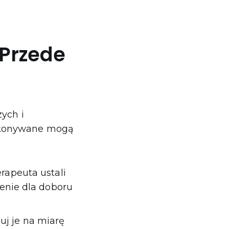
 Przede
ych i
wykonywane mogą
erapeuta ustali
enie dla doboru
uj je na miarę