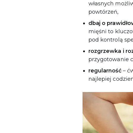
własnych możliw
powtórzeń,
dbaj o prawidło
mięśni to klucz
pod kontrolą spe
rozgrzewka i ro
przygotowanie ci
regularność
– ć
najlepiej codzie