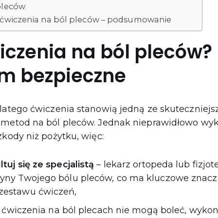
pleców
e ćwiczenia na ból pleców – podsumowanie
iczenia na ból pleców?
im bezpieczne
latego ćwiczenia stanowią jedną ze skuteczniejsz
h metod na ból pleców. Jednak nieprawidłowo 
zkody niż pożytku, więc:
tuj się ze specjalistą
– lekarz ortopeda lub fizjot
yny Twojego bólu pleców, co ma kluczowe znacz
zestawu ćwiczeń,
 ćwiczenia na ból plecach nie mogą boleć, wykon