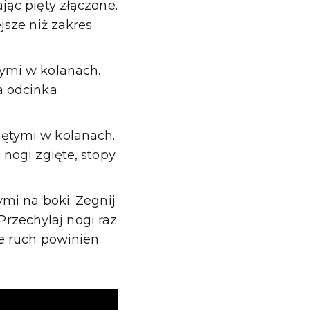
jąc pięty złączone.
jsze niż zakres
tymi w kolanach.
a odcinka
iętymi w kolanach.
 nogi zgięte, stopy
ymi na boki. Zegnij
 Przechylaj nogi raz
le ruch powinien