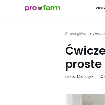
ZIOŁ
Przejdź
do
treści
Strona główna
»
Ćwiczen
Ćwicze
proste 
przez
Dietetyk
20 