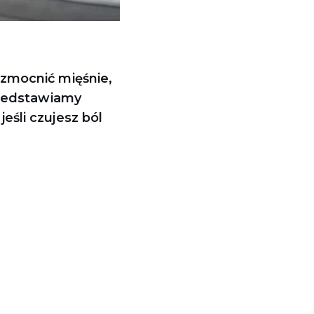
wzmocnić mięśnie,
rzedstawiamy
śli czujesz ból