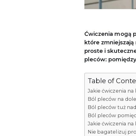
Ćwiczenia mogą pr
które zmniejszają
proste i skuteczn
pleców: pomiędzy 
Table of Cont
Jakie ćwiczenia n
Ból pleców na dole
Ból pleców tuż nad
Ból pleców pomięd
Jakie ćwiczenia na
Nie bagatelizuj pr