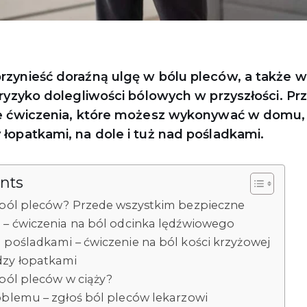
zynieść doraźną ulgę w bólu pleców, a także 
 ryzyko dolegliwości bólowych w przyszłości. P
e ćwiczenia, które możesz wykonywać w domu, je
łopatkami, na dole i tuż nad pośladkami.
ents
a ból pleców? Przede wszystkim bezpieczne
 – ćwiczenia na ból odcinka lędźwiowego
 pośladkami – ćwiczenie na ból kości krzyżowej
zy łopatkami
 ból pleców w ciąży?
oblemu – zgłoś ból pleców lekarzowi