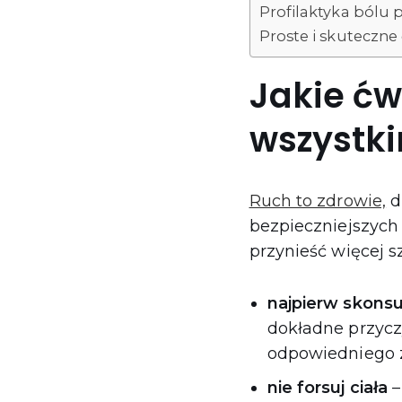
Profilaktyka bólu 
Proste i skuteczn
Jakie ćw
wszystk
Ruch to zdrowie,
d
bezpieczniejszyc
przynieść więcej s
najpierw skonsul
dokładne przycz
odpowiedniego 
nie forsuj ciała
–