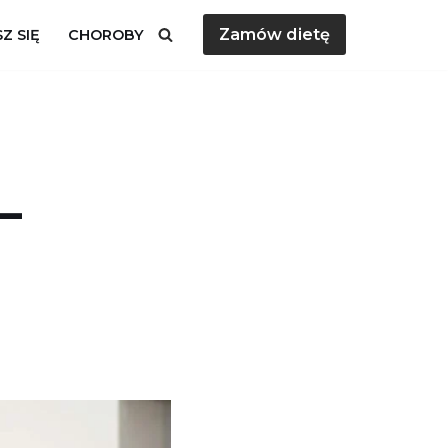
Zamów dietę
Z SIĘ
CHOROBY
–