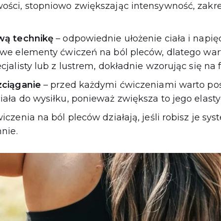
ości, stopniowo zwiększając intensywność, zakre
wą technikę
– odpowiednie ułożenie ciała i napię
owe elementy ćwiczeń na ból pleców, dlatego wa
cjalisty lub z lustrem, dokładnie wzorując się na 
zciąganie
– przed każdymi ćwiczeniami warto poś
ała do wysiłku, ponieważ zwiększa to jego elast
wiczenia na ból pleców działają, jeśli robisz je sy
nnie.