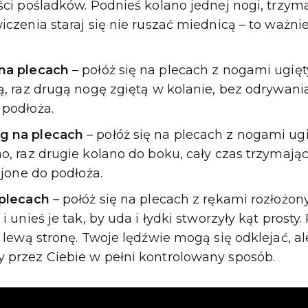
ci pośladków. Podnieś kolano jednej nogi, trzyma
czenia staraj się nie ruszać miednicą – to ważnie
na plecach
– połóż się na plecach z nogami ugię
ą, raz drugą nogę zgiętą w kolanie, bez odrywani
podłoża.
g na plecach
– połóż się na plecach z nogami ug
, raz drugie kolano do boku, cały czas trzymając
ejone do podłoża.
 plecach
– połóż się na plecach z rękami rozłożon
 unieś je tak, by uda i łydki stworzyły kąt prosty.
 lewą stronę. Twoje lędźwie mogą się odklejać, a
przez Ciebie w pełni kontrolowany sposób.