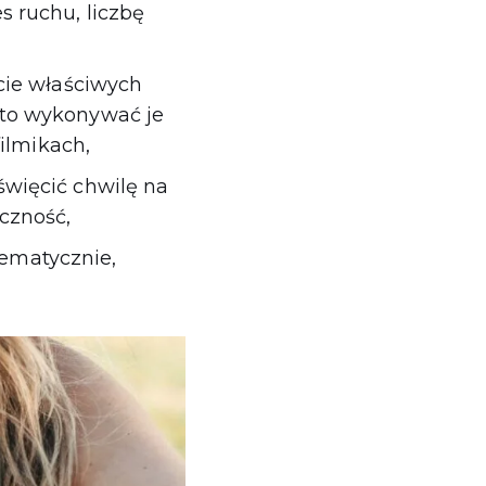
s ruchu, liczbę
cie właściwych
rto wykonywać je
filmikach,
więcić chwilę na
yczność,
stematycznie,