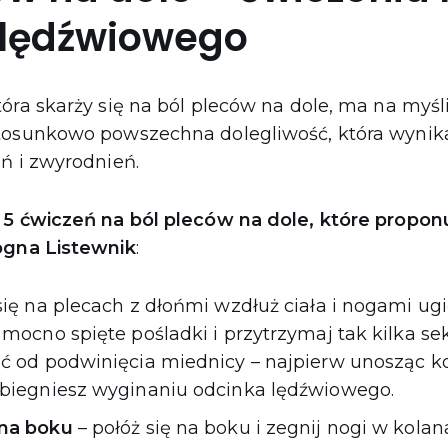
 lędźwiowego
óra skarży się na ból pleców na dole, ma na myśl
tosunkowo powszechna dolegliwość, która wynika 
ń i zwyrodnień.
 5 ćwiczeń na ból pleców na dole, które propon
ogna Listewnik
:
się na plecach z dłońmi wzdłuż ciała i nogami ug
mocno spięte pośladki i przytrzymaj tak kilka sek
ć od podwinięcia miednicy – najpierw unosząc 
biegniesz wyginaniu odcinka lędźwiowego.
na boku
– połóż się na boku i zegnij nogi w kolan