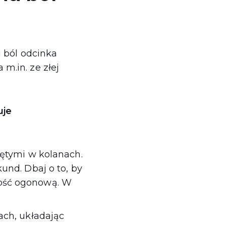
i ból odcinka
m.in. ze złej
uje
iętymi w kolanach.
und. Dbaj o to, by
kość ogonową. W
ach, układając