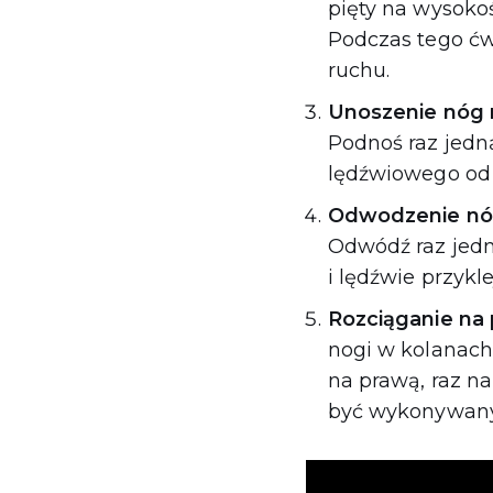
pięty na wysokoś
Podczas tego ćwi
ruchu.
Unoszenie nóg 
Podnoś raz jedn
lędźwiowego od 
Odwodzenie nó
Odwódź raz jedno
i lędźwie przykl
Rozciąganie na
nogi w kolanach i
na prawą, raz na
być wykonywany 